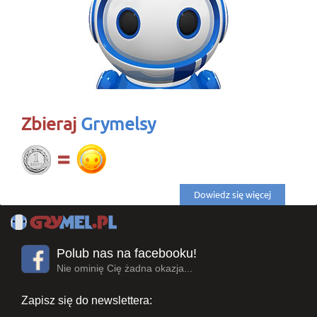
Cancel
Create wishl
Zbieraj
Grymelsy
Dowiedz się więcej
Polub nas na facebooku!
Nie ominię Cię żadna okazja...
Zapisz się do newslettera: