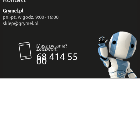
Grymel.pl
pn.-pt. w godz. 9:00 - 16:00
sklep@grymel.pl
Masz pytania?
Zadzwoń!
68 414 55
00