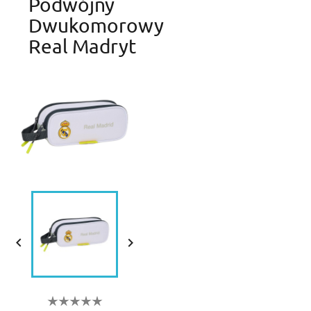
Podwójny
Dwukomorowy
Real Madryt

