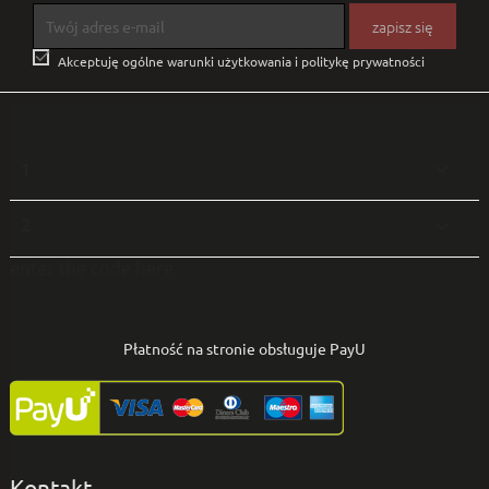

Akceptuję ogólne warunki użytkowania i politykę prywatności
1

2

enter the code here
Płatność na stronie obsługuje PayU
Kontakt