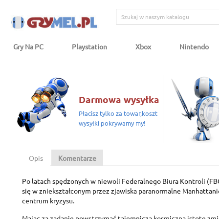
Gry Na PC
Playstation
Xbox
Nintendo
Darmowa wysyłka
Płacisz tylko za towar,koszt
wysyłki pokrywamy my!
Opis
Komentarze
Po latach spędzonych w niewoli Federalnego Biura Kontroli (FB
się w zniekształconym przez zjawiska paranormalne Manhatta
centrum kryzysu.
Mając za zadanie powstrzymać tajemniczą kosmiczną istotę zm