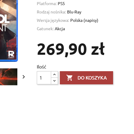
Platforma:
PS5
Rodzaj nośnika:
Blu-Ray
Wersja językowa:
Polska (napisy)
Gatunek:
Akcja
269,90 zł
Ilość


DO KOSZYKA