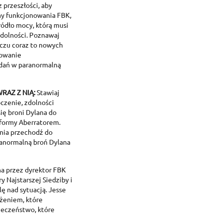
 przeszłości, aby
reate wishlist
ign in
my funkcjonowania FBK,
ódło mocy, którą musi
zdolności. Poznawaj
dd to wishlist
shlist name
 need to be logged in to save products in your wishlist.
liczu coraz to nowych
howanie
adań w paranormalną
Create new list
Cancel
Sign in
Cancel
Create wishlist
RAZ Z NIĄ:
Stawiaj
czenie, zdolności
ię broni Dylana do
 formy Aberratorem.
nia przechodź do
aranormalną broń Dylana
a przez dyrektor FBK
y Najstarszej Siedziby i
lę nad sytuacją. Jesse
ożeniem, które
ieczeństwo, które