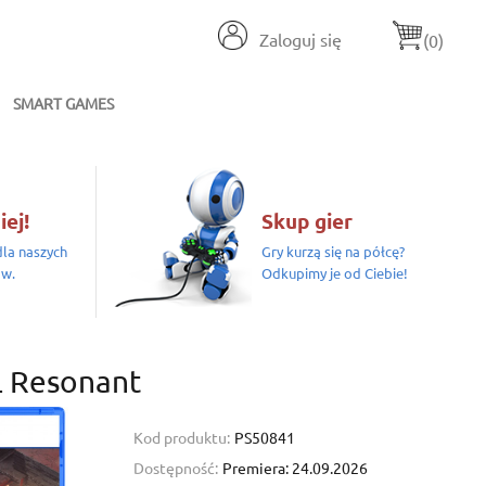
Zaloguj się
(0)
SMART GAMES
iej!
Skup gier
la naszych
Gry kurzą się na półcę?
ów.
Odkupimy je od Ciebie!
 Resonant
Kod produktu:
PS50841
Dostępność:
Premiera: 24.09.2026