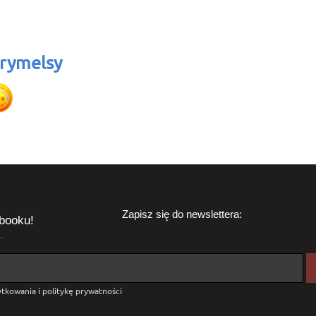
rymelsy
Zapisz się do newslettera:
booku!
.
tkowania i politykę prywatności