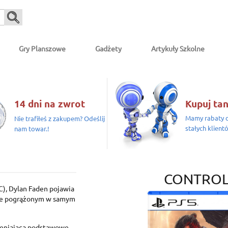
Gry Planszowe
Gadżety
Artykuły Szkolne
14 dni na zwrot
Kupuj tan
Mamy rabaty d
Nie trafiłeś z zakupem? Odeślij
stałych klient
nam towar.!
CONTROL
C), Dylan Faden pojawia
nie pogrążonym w samym
ieniającą podstawowe