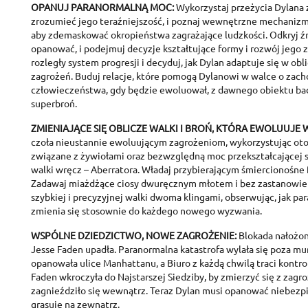
OPANUJ PARANORMALNĄ MOC:
Wykorzystaj przeżycia Dylana z
C
S
zrozumieć jego teraźniejszość, i poznaj wewnętrzne mechaniz
aby zdemaskować okropieństwa zagrażające ludzkości. Odkryj źr
opanować, i podejmuj decyzje kształtujące formy i rozwój jego 
A
Wi
You
rozległy system progresji i decyduj, jak Dylan adaptuje się w ob
zagrożeń. Buduj relacje, które pomogą Dylanowi w walce o zac
człowieczeństwa, gdy będzie ewoluował, z dawnego obiektu b
add_circle_outline
superbroń.
ZMIENIAJĄCE SIĘ OBLICZE WALKI I BROŃ, KTÓRA EWOLUUJE W
czoła nieustannie ewoluującym zagrożeniom, wykorzystując oto
związane z żywiołami oraz bezwzględną moc przekształcającej s
walki wręcz – Aberratora. Władaj przybierającym śmiercionośne
Zadawaj miażdżące ciosy dwuręcznym młotem i bez zastanowie
szybkiej i precyzyjnej walki dwoma klingami, obserwując, jak p
zmienia się stosownie do każdego nowego wyzwania.
WSPÓLNE DZIEDZICTWO, NOWE ZAGROŻENIE:
Blokada nałożon
Jesse Faden upadła. Paranormalna katastrofa wylała się poza mur
opanowała ulice Manhattanu, a Biuro z każdą chwilą traci kontro
Faden wkroczyła do Najstarszej Siedziby, by zmierzyć się z zagr
zagnieździło się wewnątrz. Teraz Dylan musi opanować niebezp
grasuje na zewnątrz.