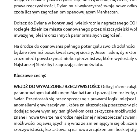
prawa rzeczywistości, Dylan musi wykorzystać swoje nowo odkr
czoła licznym zagrożeniom opanowującym Manhattan.
Dołącz do Dylana w kontynuacji wielokrotnie nagradzanego CO
rozległe dzielnice miasta opanowanego przez niszczycielski wp
inwazyjnej pleśni oraz innych paranormalnych zagrożeń.
Na drodze do opanowania pełnego potencjału swoich zdolności
będzie również poszukiwał swojej siostry, Jesse Faden, dyrektor
zrozumieć i powstrzymać niebezpieczeństwa, które wydostały s
Najstarszej Siedziby i zagrażają całemu światu.
Kluczowe cechy:
WEJDŹ DO WYPACZONEJ RZECZYWISTOŚCI:
Odkryj różne zaką
paranormalnym kataklizmem Manhattanu i poznaj ten rozległy, n
świat. Przedostań się przez sprzeczne z prawami logiki miejsca i
anomaliami grawitacyjnymi, które zniekształcają płaszczyzny p
dodając nowe wymiary łamigłówkom oraz taktyczne możliwości
znane i nowe twarze na drodze najeżonej niebezpieczeństwami
możliwości pojawiających się wraz ze zmieniającym się obliczem
rzeczywistością kształtowaną na nowo zrządzeniami boskiej siły