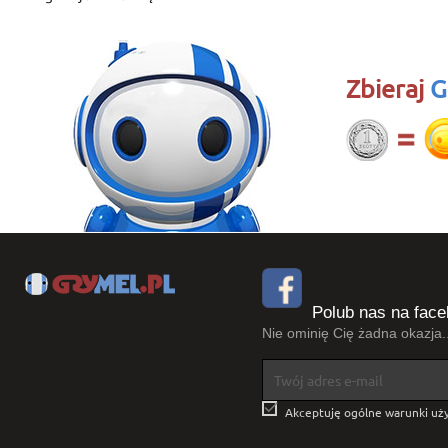
Zbieraj
G
Polub nas na face
Nie ominię Cię żadna okazja..

Akceptuję ogólne warunki uży