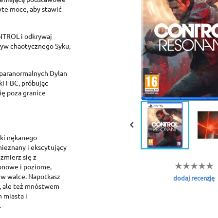
yte moce, aby stawić
NTROL i odkrywaj
ływ chaotycznego Syku,
 paranormalnych Dylan
ki FBC, próbując
ię poza granice

tki nękanego
ieznany i ekscytujący
 zmierz się z
ionowe i poziome,
 w walce. Napotkasz
dodaj recenzję
, ale też mnóstwem
 miasta i
.