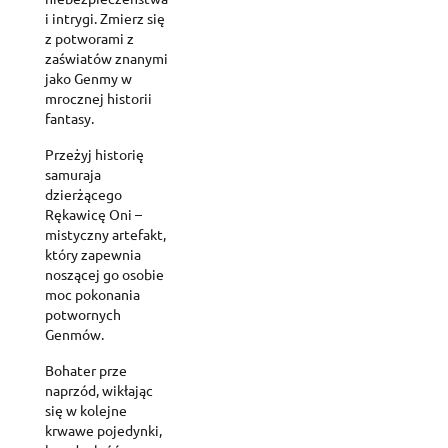
i intrygi. Zmierz się
z potworami z
zaświatów znanymi
jako Genmy w
mrocznej historii
fantasy.
Przeżyj historię
samuraja
dzierżącego
Rękawicę Oni –
mistyczny artefakt,
który zapewnia
noszącej go osobie
moc pokonania
potwornych
Genmów.
Bohater prze
naprzód, wikłając
się w kolejne
krwawe pojedynki,