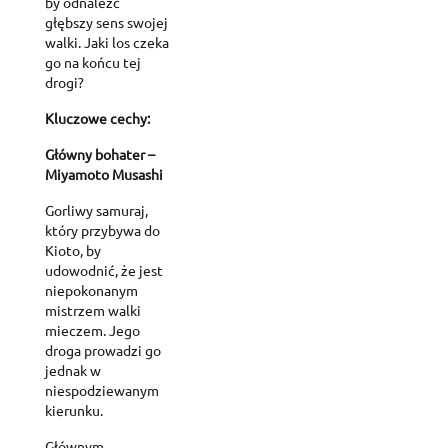
by odnaleźć
głębszy sens swojej
walki. Jaki los czeka
go na końcu tej
drogi?
Kluczowe cechy:
Główny bohater –
Miyamoto Musashi
Gorliwy samuraj,
który przybywa do
Kioto, by
udowodnić, że jest
niepokonanym
mistrzem walki
mieczem. Jego
droga prowadzi go
jednak w
niespodziewanym
kierunku.
Głównym