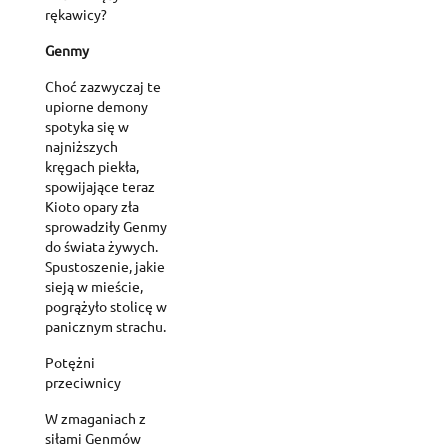
rękawicy?
Genmy
Choć zazwyczaj te
upiorne demony
spotyka się w
najniższych
kręgach piekła,
spowijające teraz
Kioto opary zła
sprowadziły Genmy
do świata żywych.
Spustoszenie, jakie
sieją w mieście,
pogrążyło stolicę w
panicznym strachu.
Potężni
przeciwnicy
W zmaganiach z
siłami Genmów