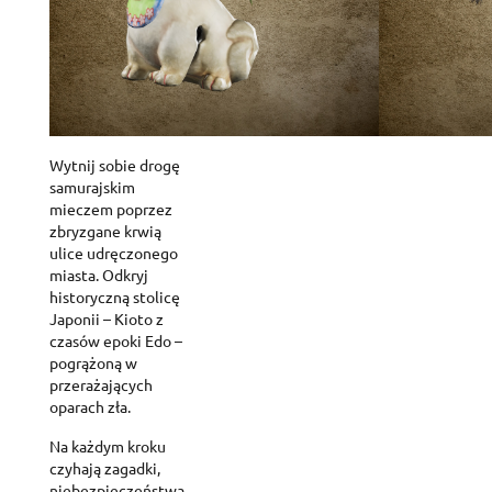
Wytnij sobie drogę
samurajskim
mieczem poprzez
zbryzgane krwią
ulice udręczonego
miasta. Odkryj
historyczną stolicę
Japonii – Kioto z
czasów epoki Edo –
pogrążoną w
przerażających
oparach zła.
Na każdym kroku
czyhają zagadki,
niebezpieczeństwa