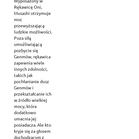
Wyposażony w
Rękawicę Oni,
Musashi otrzymuje
moc
przewyższającą
ludzkie możliwości.
Poza siłą
umożliwiającą
pozbycie się
Genmów, rękawica
zapewnia wiele
innych zdolności,
takich jak
pochłanianie dusz
Genmów i
przekształcanie ich
w źródło wielkiej
mocy, która
dodatkowo
umacnia jej
posiadacza. Ale kto
kryje się za głosem
dochodzącym z