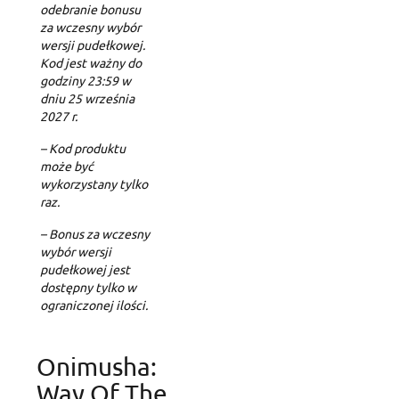
odebranie bonusu
za wczesny wybór
wersji pudełkowej.
Kod jest ważny do
godziny 23:59 w
dniu 25 września
2027 r.
– Kod produktu
może być
Create wishlist
wykorzystany tylko
Sign in
raz.
– Bonus za wczesny
Add to wishlist
Wishlist name
You need to be logged in to save products in your wishlist.
wybór wersji
pudełkowej jest
dostępny tylko w
Create new list
add_circle_outline
ograniczonej ilości.
Cancel
Cancel
Create 
Onimusha:
Way Of The