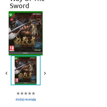
Sword


dodaj recenzję