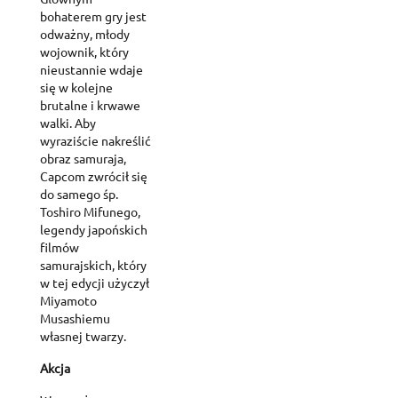
bohaterem gry jest
odważny, młody
wojownik, który
nieustannie wdaje
się w kolejne
brutalne i krwawe
walki. Aby
wyraziście nakreślić
obraz samuraja,
Capcom zwrócił się
do samego śp.
Toshiro Mifunego,
legendy japońskich
filmów
samurajskich, który
w tej edycji użyczył
Miyamoto
Musashiemu
własnej twarzy.
Akcja