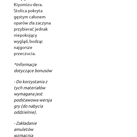
Kiyomizu-dera.
Stolica pokryta
gęstym całunem
oparów zła zaczyna
przybierać jednak
niepokojący
wygląd, budząc
najgorsze
przeczucia.
*Informacje
dotyczące bonusów
- Do korzystania z
tych materiałów
wymagana jest
podstawowa wersja
gry (do nabycia
oddzielnie).
- Zakładanie
amuletów
wzmacnia