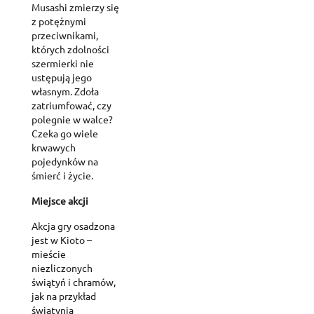
Musashi zmierzy się
z potężnymi
przeciwnikami,
których zdolności
szermierki nie
ustępują jego
własnym. Zdoła
zatriumfować, czy
polegnie w walce?
Czeka go wiele
krwawych
pojedynków na
śmierć i życie.
Miejsce akcji
Akcja gry osadzona
jest w Kioto –
mieście
niezliczonych
świątyń i chramów,
jak na przykład
świątynia