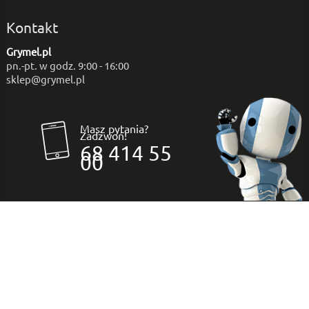
Kontakt
Grymel.pl
pn.-pt. w godz. 9:00 - 16:00
sklep@grymel.pl
Masz pytania?
Zadzwoń!
68 414 55
00