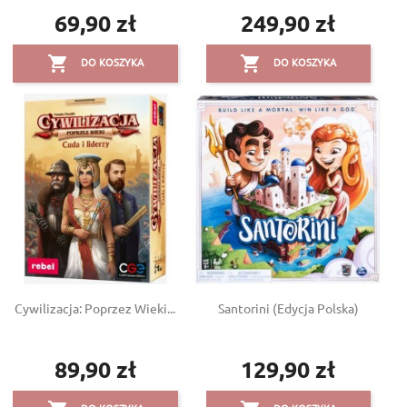
69,90 zł
249,90 zł
Cena
Cena


DO KOSZYKA
DO KOSZYKA
Cywilizacja: Poprzez Wieki...
Santorini (edycja Polska)
×
Create wishlist
×
×
((modalTitle))
Sign in
89,90 zł
129,90 zł
Cena
Cena
×
Add to wishlist
Wishlist name
((confirmMessage))
You need to be logged in to save products in your wishlist.