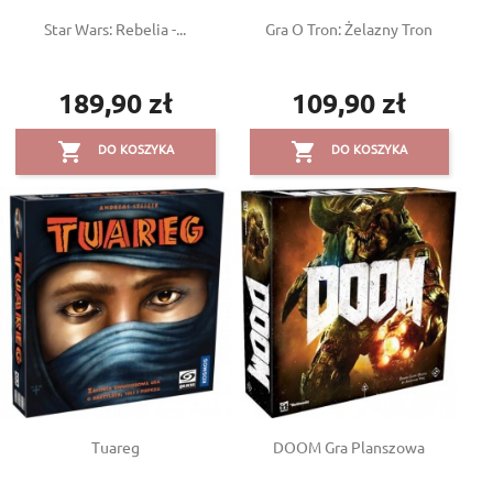
Star Wars: Rebelia -...
Gra O Tron: Żelazny Tron
189,90 zł
109,90 zł
Cena
Cena


DO KOSZYKA
DO KOSZYKA
Tuareg
DOOM Gra Planszowa