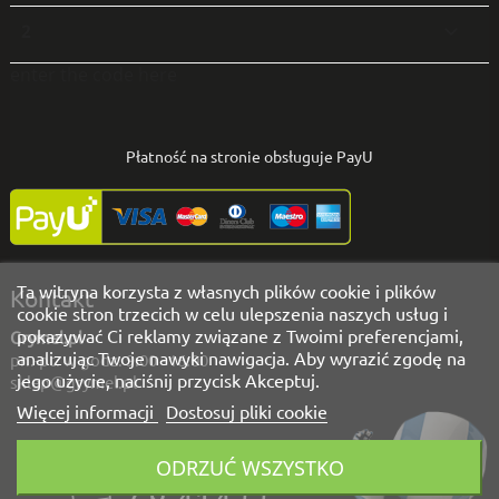
2

enter the code here
Płatność na stronie obsługuje PayU
Ta witryna korzysta z własnych plików cookie i plików
Kontakt
cookie stron trzecich w celu ulepszenia naszych usług i
pokazywać Ci reklamy związane z Twoimi preferencjami,
Grymel.pl
analizując Twoje nawyki nawigacja. Aby wyrazić zgodę na
pn.-pt. w godz. 9:00 - 16:00
jego użycie, naciśnij przycisk Akceptuj.
sklep@grymel.pl
Więcej informacji
Dostosuj pliki cookie
Masz pytania?
ODRZUĆ WSZYSTKO
Zadzwoń!