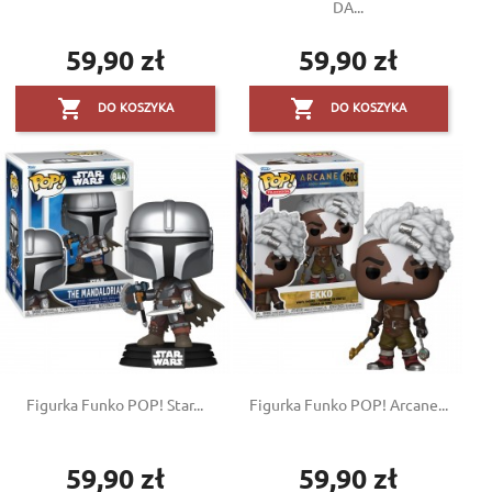
DA...
59,90 zł
59,90 zł
Cena
Cena


DO KOSZYKA
DO KOSZYKA
Figurka Funko POP! Star...
Figurka Funko POP! Arcane...
59,90 zł
59,90 zł
Cena
Cena