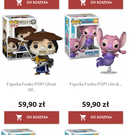


DO KOSZYKA
DO KOSZYKA
Figurka Funko POP! Ghost
Figurka Funko POP! Lilo &...
Of...
59,90 zł
59,90 zł
Cena
Cena


DO KOSZYKA
DO KOSZYKA