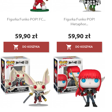
Figurka Funko POP! FC...
Figurka Funko POP!
Metaphor...
59,90 zł
59,90 zł
Cena
Cena


DO KOSZYKA
DO KOSZYKA