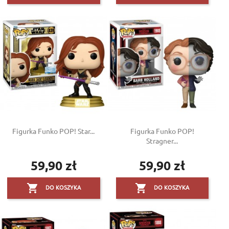
Figurka Funko POP! Star...
Figurka Funko POP!
Stragner...
59,90 zł
59,90 zł
Cena
Cena


DO KOSZYKA
DO KOSZYKA