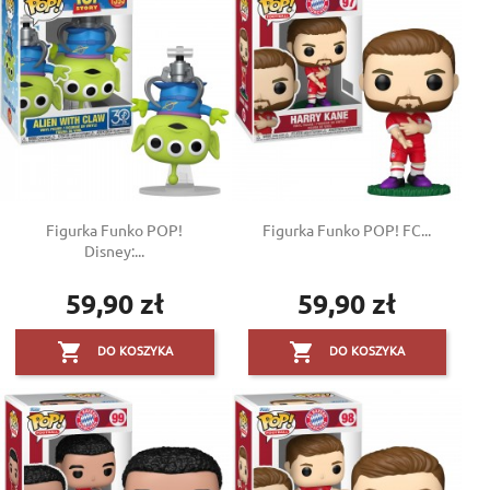
Figurka Funko POP!
Figurka Funko POP! FC...
Disney:...
59,90 zł
59,90 zł
Cena
Cena


DO KOSZYKA
DO KOSZYKA