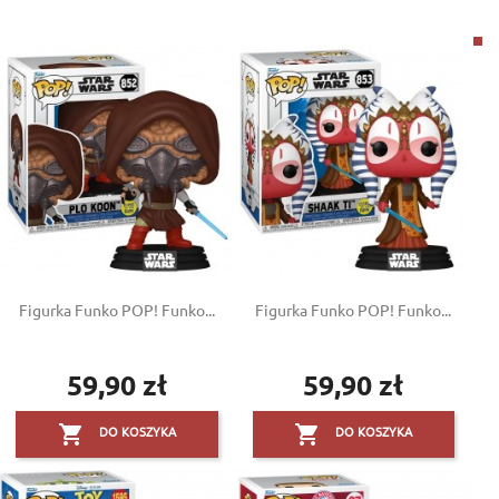
Figurka Funko POP! Funko...
Figurka Funko POP! Funko...
59,90 zł
59,90 zł
Cena
Cena


DO KOSZYKA
DO KOSZYKA