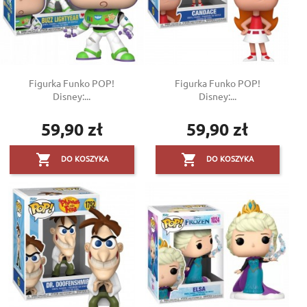
Figurka Funko POP!
Figurka Funko POP!
Disney:...
Disney:...
59,90 zł
59,90 zł
Cena
Cena


DO KOSZYKA
DO KOSZYKA