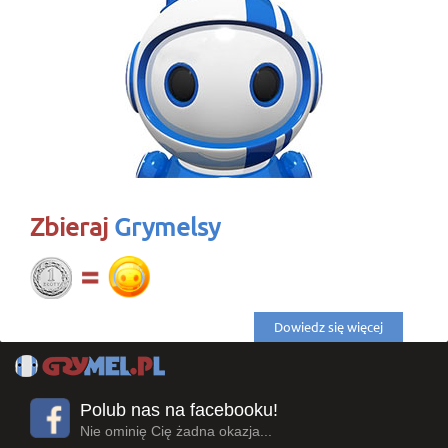
Zbieraj
Grymelsy
Dowiedz się więcej
Polub nas na facebooku!
Nie ominię Cię żadna okazja...