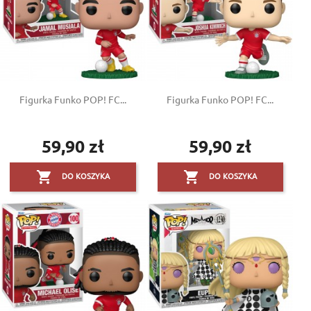
Figurka Funko POP! FC...
Figurka Funko POP! FC...
59,90 zł
59,90 zł
Cena
Cena


DO KOSZYKA
DO KOSZYKA