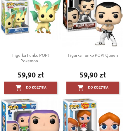
Figurka Funko POP!
Figurka Funko POP! Queen
Pokemon...
-...
59,90 zł
59,90 zł
Cena
Cena


DO KOSZYKA
DO KOSZYKA