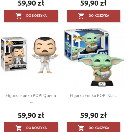
59,90 zł
59,90 zł
Cena
Cena


DO KOSZYKA
DO KOSZYKA
Figurka Funko POP! Queen
Figurka Funko POP! Star...
-...
59,90 zł
59,90 zł
Cena
Cena


DO KOSZYKA
DO KOSZYKA