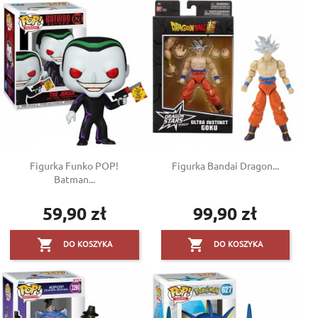
Figurka Funko POP!
Figurka Bandai Dragon...
Batman...
59,90 zł
99,90 zł
Cena
Cena


DO KOSZYKA
DO KOSZYKA