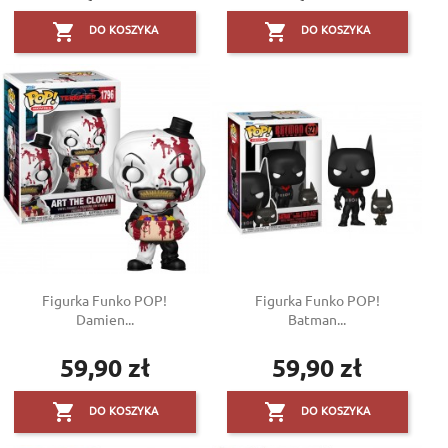


DO KOSZYKA
DO KOSZYKA
Figurka Funko POP!
Figurka Funko POP!
Damien...
Batman...
59,90 zł
59,90 zł
Cena
Cena


DO KOSZYKA
DO KOSZYKA