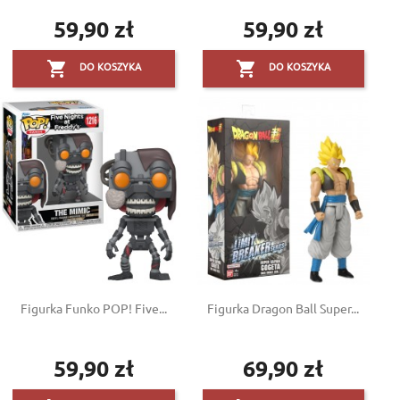
59,90 zł
59,90 zł
Cena
Cena


DO KOSZYKA
DO KOSZYKA
Figurka Funko POP! Five...
Figurka Dragon Ball Super...
59,90 zł
69,90 zł
Cena
Cena