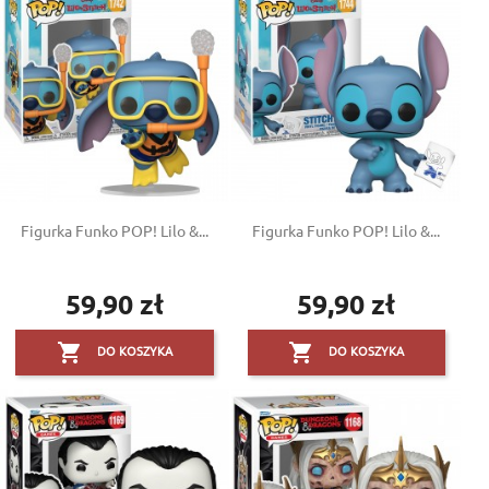
Figurka Funko POP! Lilo &...
Figurka Funko POP! Lilo &...
59,90 zł
59,90 zł
Cena
Cena


DO KOSZYKA
DO KOSZYKA