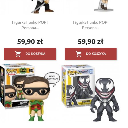
Figurka Funko POP!
Figurka Funko POP!
Persona...
Persona...
59,90 zł
59,90 zł
Cena
Cena


DO KOSZYKA
DO KOSZYKA