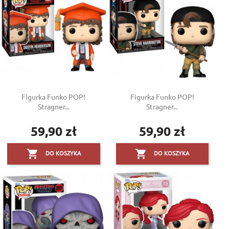
Figurka Funko POP!
Figurka Funko POP!
Stragner...
Stragner...
59,90 zł
59,90 zł
Cena
Cena


DO KOSZYKA
DO KOSZYKA