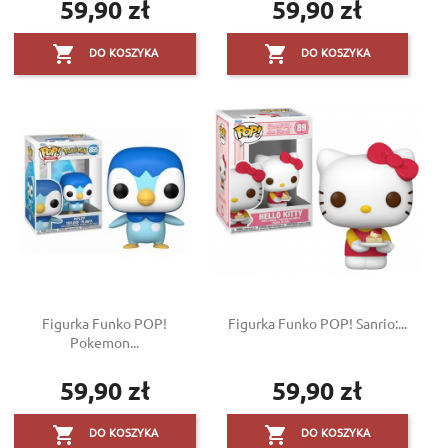
59,90 zł
59,90 zł
Cena
Cena


DO KOSZYKA
DO KOSZYKA
Figurka Funko POP!
Figurka Funko POP! Sanrio:...
Pokemon...
59,90 zł
59,90 zł
Cena
Cena


DO KOSZYKA
DO KOSZYKA