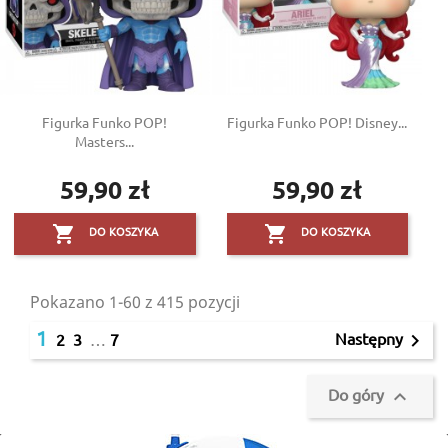
Figurka Funko POP!
Figurka Funko POP! Disney...
Masters...
59,90 zł
59,90 zł
Cena
Cena


DO KOSZYKA
DO KOSZYKA
Pokazano 1-60 z 415 pozycji
1
Następny

2
3
…
7
Do góry
