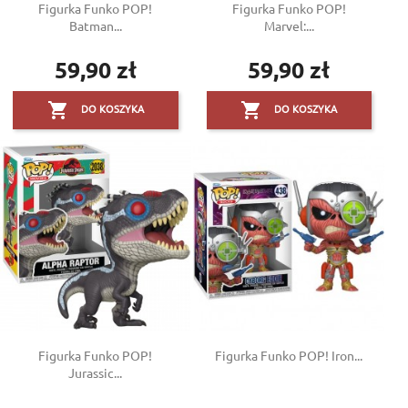
Figurka Funko POP!
Figurka Funko POP!
Batman...
Marvel:...
59,90 zł
59,90 zł
Cena
Cena


DO KOSZYKA
DO KOSZYKA
Figurka Funko POP!
Figurka Funko POP! Iron...
Jurassic...