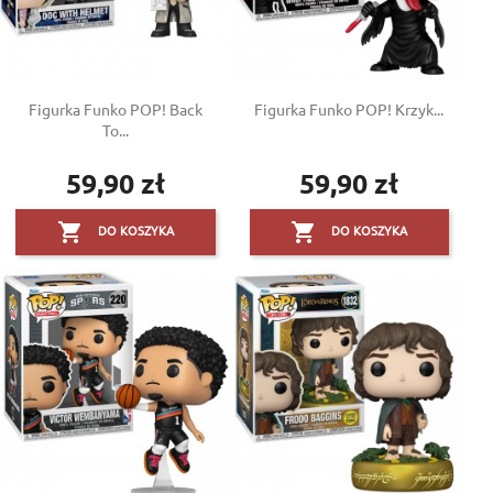
Figurka Funko POP! Back
Figurka Funko POP! Krzyk...
To...
59,90 zł
59,90 zł
Cena
Cena


DO KOSZYKA
DO KOSZYKA