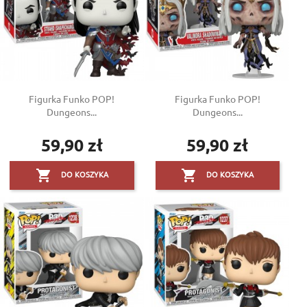
Figurka Funko POP!
Figurka Funko POP!
Dungeons...
Dungeons...
59,90 zł
59,90 zł
Cena
Cena


DO KOSZYKA
DO KOSZYKA