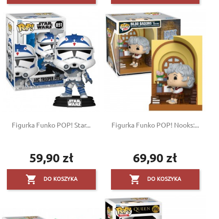
Figurka Funko POP! Star...
Figurka Funko POP! Nooks:...
59,90 zł
69,90 zł
Cena
Cena


DO KOSZYKA
DO KOSZYKA