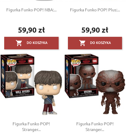
Figurka Funko POP! NBA:...
Figurka Funko POP! Plus:...
59,90 zł
59,90 zł
Cena
Cena


DO KOSZYKA
DO KOSZYKA
Figurka Funko POP!
Figurka Funko POP!
Stranger...
Stranger...