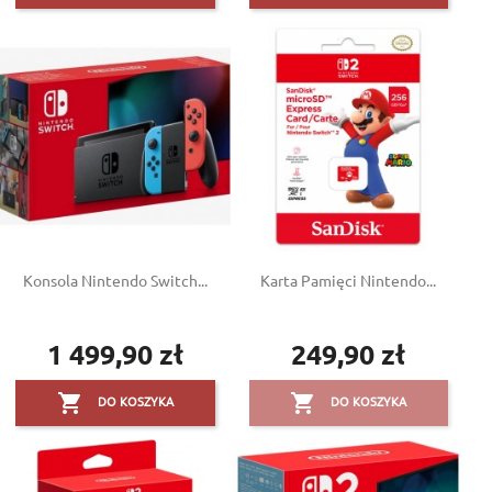
Konsola Nintendo Switch...
Karta Pamięci Nintendo...
1 499,90 zł
249,90 zł
Cena
Cena


DO KOSZYKA
DO KOSZYKA