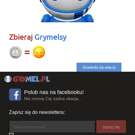
Zbieraj
Grymelsy
Dowiedz się więcej
Polub nas na facebooku!
Nie ominię Cię żadna okazja...
Zapisz się do newslettera:
