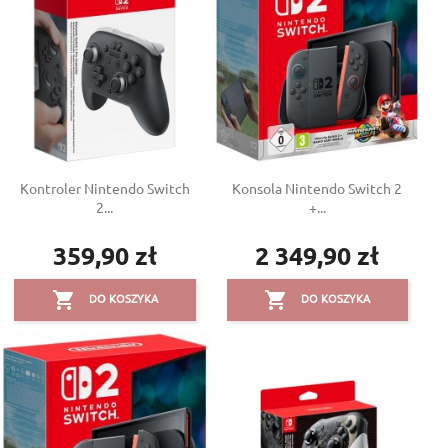
Kontroler Nintendo Switch
Konsola Nintendo Switch 2
2...
+...
359,90 zł
2 349,90 zł
Cena
Cena


DO KOSZYKA
DO KOSZYKA