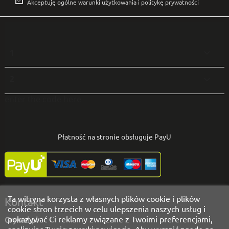
Akceptuję ogólne warunki użytkowania i politykę prywatności
1

2

enter the code here
Płatność na stronie obsługuje PayU
Ta witryna korzysta z własnych plików cookie i plików
Kontakt
cookie stron trzecich w celu ulepszenia naszych usług i
pokazywać Ci reklamy związane z Twoimi preferencjami,
Grymel.pl