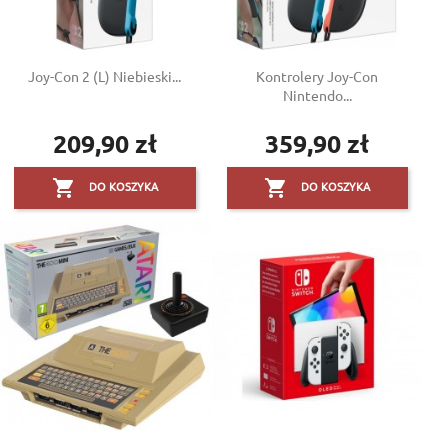
Joy-Con 2 (L) Niebieski...
Kontrolery Joy-Con
Nintendo...
209,90 zł
359,90 zł
Cena
Cena


DO KOSZYKA
DO KOSZYKA