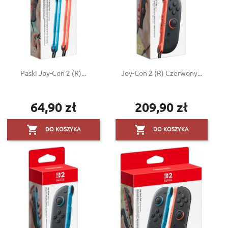
Paski Joy-Con 2 (R)...
Joy-Con 2 (R) Czerwony...
64,90 zł
209,90 zł
Cena
Cena


DO KOSZYKA
DO KOSZYKA