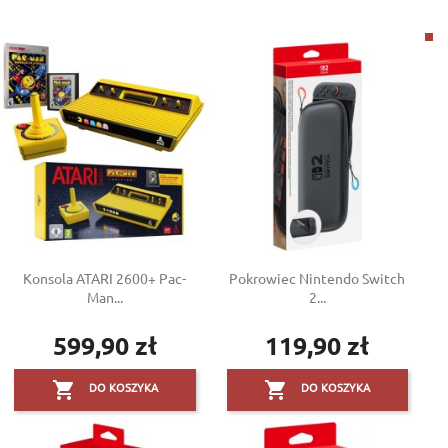
Konsola ATARI 2600+ Pac-
Pokrowiec Nintendo Switch
Man...
2...
599,90 zł
119,90 zł
Cena
Cena


DO KOSZYKA
DO KOSZYKA