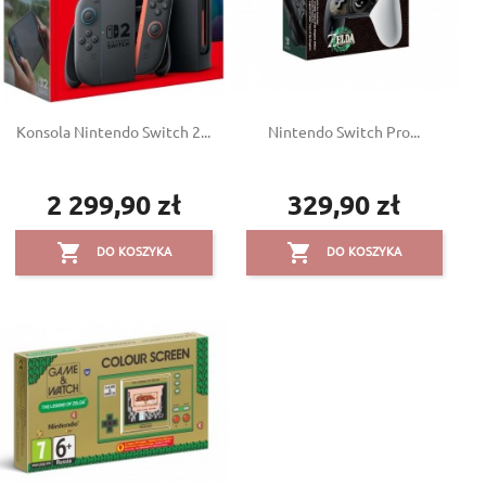
Konsola Nintendo Switch 2...
Nintendo Switch Pro...
2 299,90 zł
329,90 zł
Cena
Cena


DO KOSZYKA
DO KOSZYKA