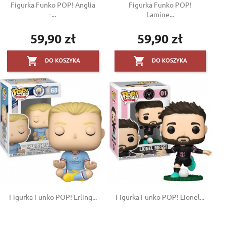
Figurka Funko POP! Anglia
Figurka Funko POP!
-...
Lamine...
59,90 zł
59,90 zł
Cena
Cena


DO KOSZYKA
DO KOSZYKA
×
Create wishlist
×
×
((modalTitle))
Sign in
×
Add to wishlist
Wishlist name
((confirmMessage))
You need to be logged in to save products in your wishlist.
Figurka Funko POP! Erling...
Figurka Funko POP! Lionel...
Create new list
add_circle_outline
((cancelText))
((modalDeleteText))
Cancel
Sign in
Cancel
Create wishlist