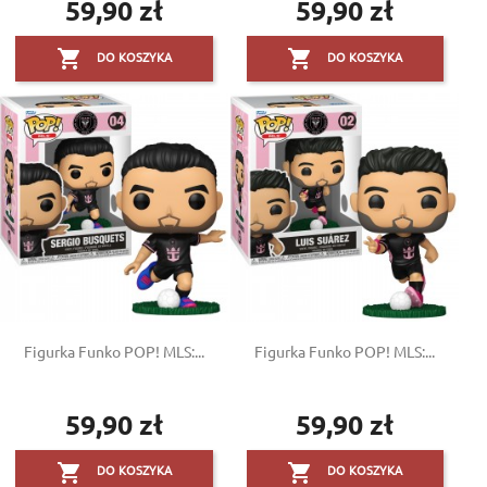
59,90 zł
59,90 zł
Cena
Cena


DO KOSZYKA
DO KOSZYKA
Figurka Funko POP! MLS:...
Figurka Funko POP! MLS:...
59,90 zł
59,90 zł
Cena
Cena


DO KOSZYKA
DO KOSZYKA