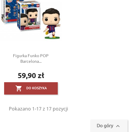
Figurka Funko POP
Barcelona...
59,90 zł
Cena

DO KOSZYKA
Pokazano 1-17 z 17 pozycji
Do góry
