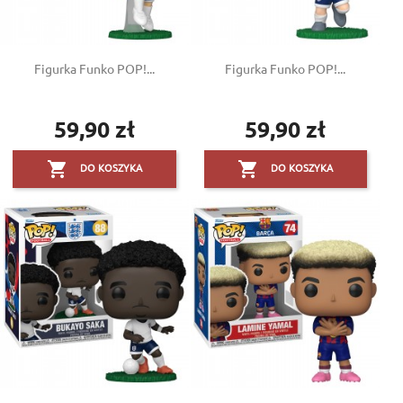
Figurka Funko POP!...
Figurka Funko POP!...
59,90 zł
59,90 zł
Cena
Cena


DO KOSZYKA
DO KOSZYKA