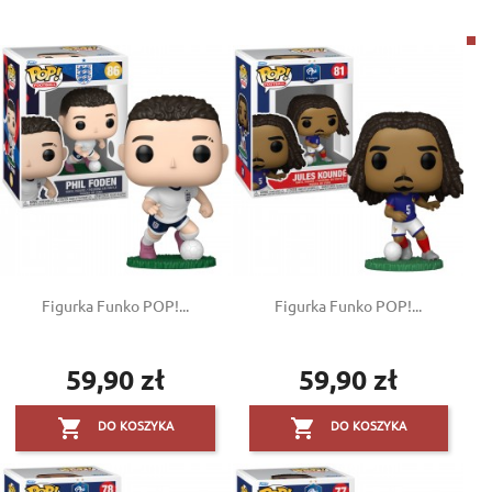
Figurka Funko POP!...
Figurka Funko POP!...
59,90 zł
59,90 zł
Cena
Cena


DO KOSZYKA
DO KOSZYKA