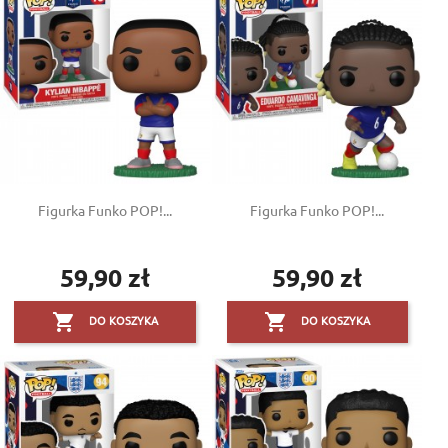
Figurka Funko POP!...
Figurka Funko POP!...
59,90 zł
59,90 zł
Cena
Cena


DO KOSZYKA
DO KOSZYKA