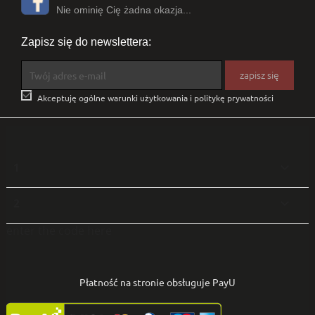
Nie ominię Cię żadna okazja...
Zapisz się do newslettera:

Akceptuję ogólne warunki użytkowania i politykę prywatności
1

2

enter the code here
Płatność na stronie obsługuje PayU