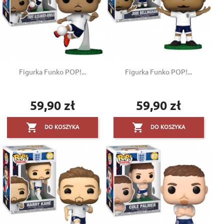
Figurka Funko POP!...
Figurka Funko POP!...
59,90 zł
59,90 zł
Cena
Cena


DO KOSZYKA
DO KOSZYKA