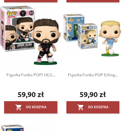
Figurka Funko POP! MLS:...
Figurka Funko POP Erling...
59,90 zł
59,90 zł
Cena
Cena


DO KOSZYKA
DO KOSZYKA