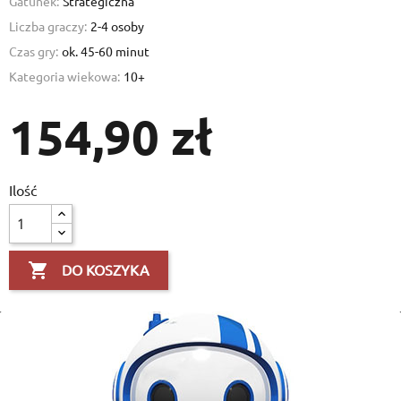
Gatunek:
Strategiczna
Liczba graczy:
2-4 osoby
Czas gry:
ok. 45-60 minut
Kategoria wiekowa:
10+
154,90 zł
Ilość

DO KOSZYKA