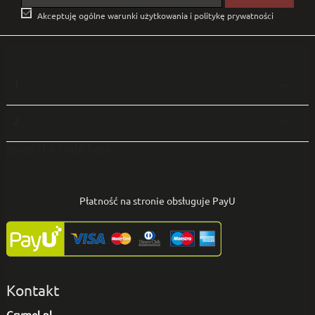

Akceptuję ogólne warunki użytkowania i politykę prywatności
1

2

enter the code here
Płatność na stronie obsługuje PayU
Kontakt
Grymel.pl