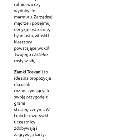
rolnictwo czy
wydobycie
marmuru. Zarządzaj
mądrze i podejmuj
decyzje ostrożnie,
by miasta, wioski i
klasztory
powstające wokół
Twojego
castello
rosły w siłę.
Zamki Toskanii
to
idealna propozycja
dla osób
rozpoczynających
swoją przygodę z
grami
strategicznymi. W
trakcie rozgrywki
uczestnicy
zdobywają i
zagrywają karty,