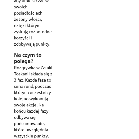
aby umieszczać w
swoich
posiadłościach
żetony włości,
dzięki którym
zyskują różnorodne
korzyści i
zdobywają punkty.
Na czym to
polega?
Rozgrywka w Zamki
Toskanii składa się z
3 faz. Każda faza to
seria rund, podczas
których uczestnicy
kolejno wykonują
swoje akcje. Na
końcu każdej fazy
odbywa się
podsumowanie,
które uwzględnia
wszystkie punkty,