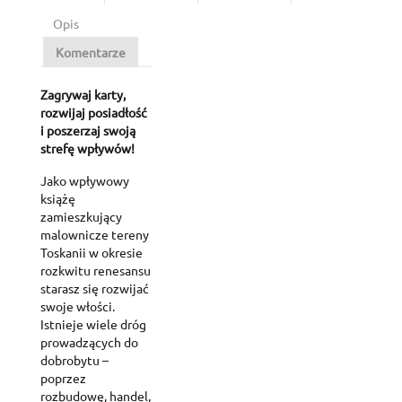
Opis
Komentarze
Zagrywaj karty,
rozwijaj posiadłość
i poszerzaj swoją
strefę wpływów!
Jako wpływowy
książę
zamieszkujący
malownicze tereny
Toskanii w okresie
rozkwitu renesansu
starasz się rozwijać
swoje włości.
Istnieje wiele dróg
prowadzących do
dobrobytu –
poprzez
rozbudowę, handel,