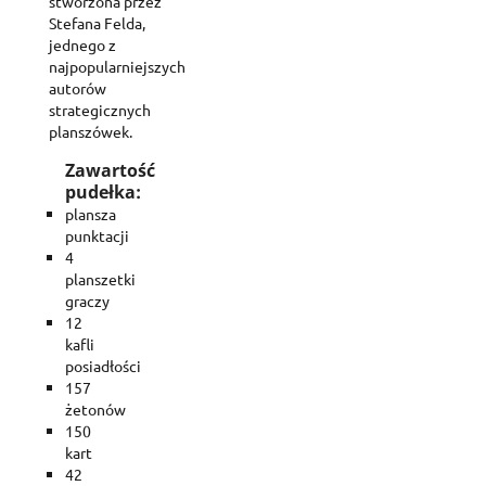
stworzona przez
Stefana Felda,
jednego z
najpopularniejszych
autorów
strategicznych
planszówek.
Create wishlist
Zawartość
Sign in
pudełka:
plansza
punktacji
Add to wishlist
Wishlist name
You need to be logged in to save products in your wishlist.
4
planszetki
graczy
Create new list
add_circle_outline
12
Cancel
Sig
kafli
Cancel
Create wishl
posiadłości
157
żetonów
150
kart
42