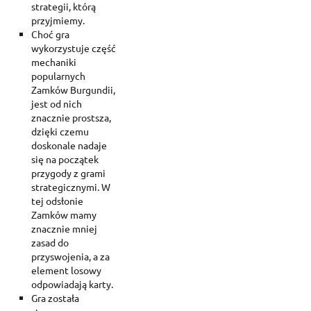
strategii, którą
przyjmiemy.
Choć gra
wykorzystuje część
mechaniki
popularnych
Zamków Burgundii,
jest od nich
znacznie prostsza,
dzięki czemu
doskonale nadaje
się na początek
przygody z grami
strategicznymi. W
tej odsłonie
Zamków mamy
znacznie mniej
zasad do
przyswojenia, a za
element losowy
odpowiadają karty.
Gra została