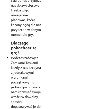
taki bonus przybliża
nas do zwycięstwa,
trzeba więc
umiejętnie
planować, które
żetony będą dla nas
przydatne w danym
momencie gry.
Dlaczego
pokochasz tę
grę?
Podczas zabawy z
Zamkami Toskanii
każdy z nas zaczyna
z jednakowymi
warunkami
początkowymi,
jednak gra pozwala
nam rozwijać swoje
włości w dowolny
sposób i
dopasowywać je do