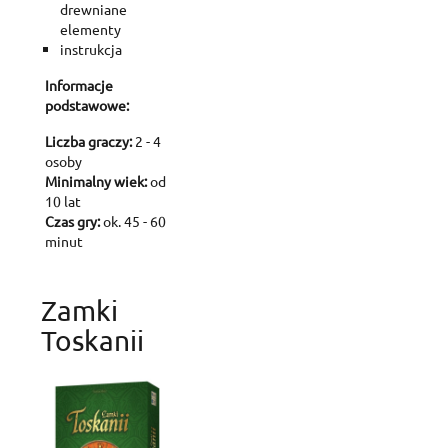
drewniane
elementy
instrukcja
Informacje
podstawowe:
Liczba graczy:
2 - 4
osoby
Minimalny wiek:
od
10 lat
Czas gry:
ok. 45 - 60
minut
Zamki
Toskanii