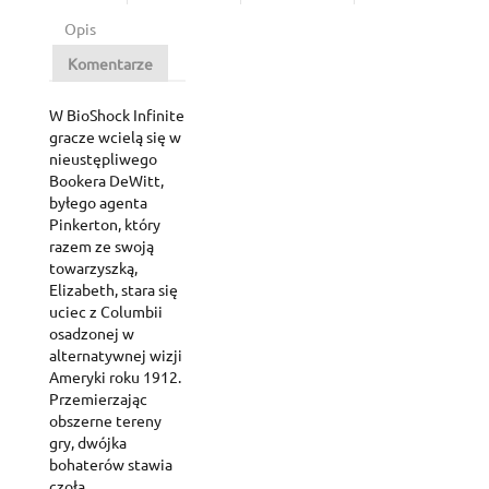
Opis
Komentarze
W BioShock Infinite
gracze wcielą się w
nieustępliwego
Bookera DeWitt,
byłego agenta
Pinkerton, który
razem ze swoją
towarzyszką,
Elizabeth, stara się
uciec z Columbii
osadzonej w
alternatywnej wizji
Ameryki roku 1912.
Przemierzając
obszerne tereny
gry, dwójka
bohaterów stawia
czoła