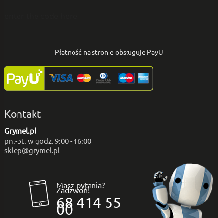
enter the code here
Płatność na stronie obsługuje PayU
Kontakt
Grymel.pl
pn.-pt. w godz. 9:00 - 16:00
sklep@grymel.pl
Masz pytania?
Zadzwoń!
68 414 55
00