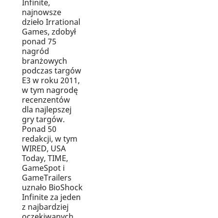
Infinite,
najnowsze
dzieło Irrational
Games, zdobył
ponad 75
nagród
branżowych
podczas targów
E3 w roku 2011,
w tym nagrodę
recenzentów
dla najlepszej
gry targów.
Ponad 50
redakcji, w tym
WIRED, USA
Today, TIME,
GameSpot i
GameTrailers
uznało BioShock
Infinite za jeden
z najbardziej
oczekiwanych