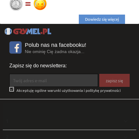
Dowiedz się więcej
Polub nas na facebooku!
Nie ominię Cię żadna okazja...
Zapisz się do newslettera:

Akceptuję ogólne warunki użytkowania i politykę prywatności
1

2
