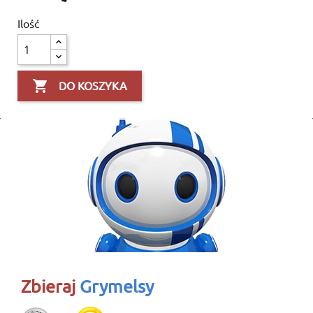
Ilość

DO KOSZYKA
Zbieraj
Grymelsy