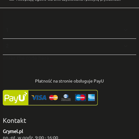
1

2

enter the code here
Płatność na stronie obsługuje PayU
Kontakt
Grymel.pl
pn.-pt. w godz. 9:00 - 16:00