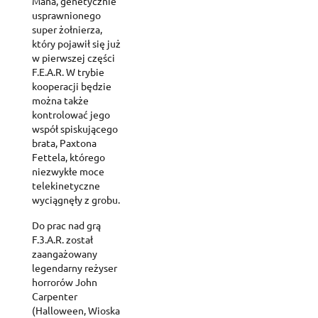
Mana, genetycznie
usprawnionego
super żołnierza,
który pojawił się już
w pierwszej części
F.E.A.R. W trybie
kooperacji będzie
można także
kontrolować jego
współ spiskującego
brata, Paxtona
Fettela, którego
niezwykłe moce
telekinetyczne
wyciągnęły z grobu.
Do prac nad grą
F.3.A.R. został
zaangażowany
legendarny reżyser
horrorów John
Carpenter
(Halloween, Wioska