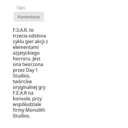
Opis
Komentarze
F.3.A.R. to
trzecia odsłona
cyklu gier akcji z
elementami
azjatyckiego
horroru. Jest
ona tworzona
przez Day 1
Studios,
twórców
oryginalnej gry
F.E.A.R na
konsole, przy
współudziale
firmy Monolith
Studios.