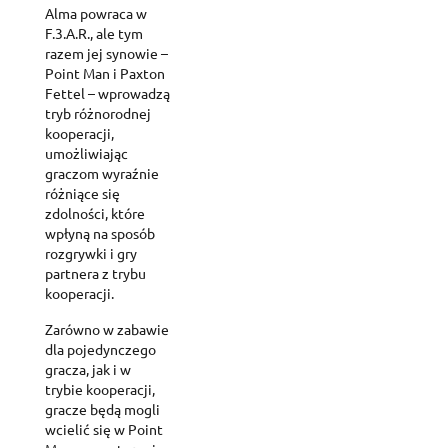
Alma powraca w
F.3.A.R., ale tym
razem jej synowie –
Point Man i Paxton
Fettel – wprowadzą
tryb różnorodnej
kooperacji,
umożliwiając
graczom wyraźnie
różniące się
zdolności, które
wpłyną na sposób
rozgrywki i gry
partnera z trybu
kooperacji.
Zarówno w zabawie
dla pojedynczego
gracza, jak i w
trybie kooperacji,
gracze będą mogli
wcielić się w Point