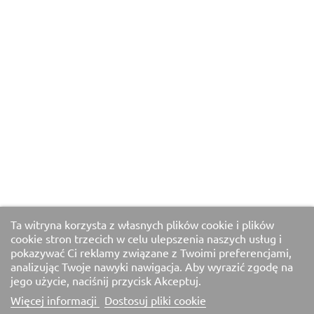
Ta witryna korzysta z własnych plików cookie i plików
cookie stron trzecich w celu ulepszenia naszych usług i
pokazywać Ci reklamy związane z Twoimi preferencjami,
analizując Twoje nawyki nawigacja. Aby wyrazić zgodę na
jego użycie, naciśnij przycisk Akceptuj.
Więcej informacji
Dostosuj pliki cookie