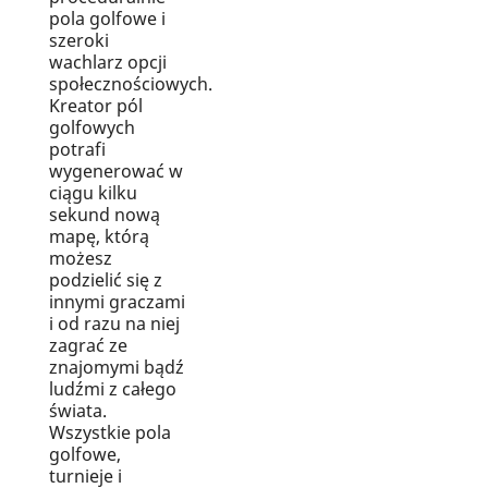
pola golfowe i
szeroki
wachlarz opcji
społecznościowych.
Kreator pól
golfowych
potrafi
wygenerować w
ciągu kilku
sekund nową
mapę, którą
możesz
podzielić się z
innymi graczami
i od razu na niej
zagrać ze
znajomymi bądź
ludźmi z całego
świata.
Wszystkie pola
golfowe,
turnieje i