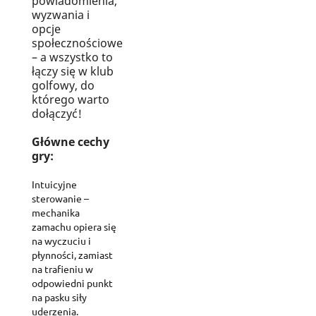
powiadomienia,
wyzwania i
opcje
społecznościowe
– a wszystko to
łączy się w klub
golfowy, do
którego warto
dołączyć!
Główne cechy
gry:
Intuicyjne
sterowanie –
mechanika
zamachu opiera się
na wyczuciu i
płynności, zamiast
na trafieniu w
odpowiedni punkt
na pasku siły
uderzenia.