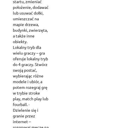
startu, zmieniać
położenie, dodawać
lub usuwać dołki,
umieszczać na
mapie drzewa,
budynki, zwierzęta,
a także inne
obiekty.
Lokalny tryb dla
wielu graczy – gra
oferuje lokalny tryb
do 4 graczy. Stwórz
swoją postać,
wybierając różne
modele i ubiór, a
potem rozegraj grę
w trybie stroke
play, match play lub
fourball. ·
Dzielenie się i
granie przez
internet –
rozgrywaj mecze na