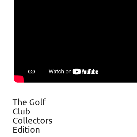
The Golf
Club
Collectors
Create wishlist
Sign in
Edition