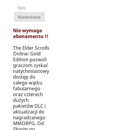
Opis
Komentarze
Nie wymaga
abonamentu !!
The Elder Scrolls
Online: Gold
Edition pozwoli
graczom zyskać
natychmiastowy
dostęp do
całego wątku
fabularnego
oraz czterech
dużych
pakietów DLC i
aktualizacji do
nagradzanego
MMORPG. Od
Skyrim po