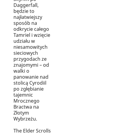
Daggerfall,
będzie to
najłatwiejszy
sposób na
odkrycie całego
Tamriel i wzięcie
udziału w
niesamowitych
sieciowych
przygodach ze
znajomymi – od
walki o
panowanie nad
stolicą Cyrodiil
po zgłębianie
tajemnic
Mrocznego
Bractwa na
Złotym
Wybrzeżu.
The Elder Scrolls