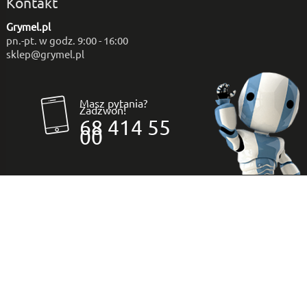
Kontakt
Grymel.pl
pn.-pt. w godz. 9:00 - 16:00
sklep@grymel.pl
Masz pytania?
Zadzwoń!
68 414 55
00