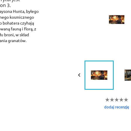
on 3.
raysona Hunta, byłego
zonego kosmicznego
go bohatera czyhają
aną fauną i florą, z
u broni, w skład
ania granatów.

reate wishlist
ign in
dd to wishlist
shlist name
 need to be logged in to save products in your wishlist.
dodaj recenzję
Create new list
Cancel
Sign in
Cancel
Create wishlist