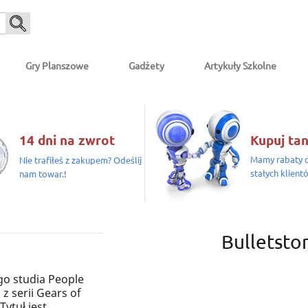
Gry Planszowe
Gadżety
Artykuły Szkolne
14 dni na zwrot
Kupuj tan
Mamy rabaty d
Nie trafiłeś z zakupem? Odeślij
stałych klient
nam towar.!
Bulletsto
go studia People
z serii Gears of
Tytuł jest