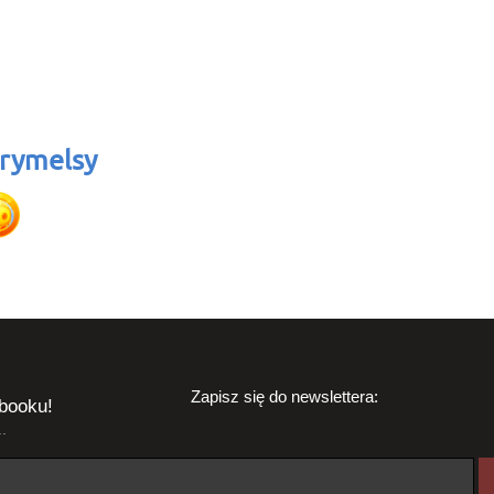
rymelsy
Zapisz się do newslettera:
booku!
.