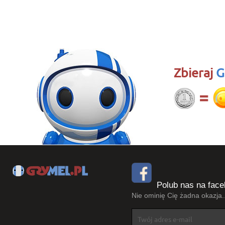
Zbieraj
G
Polub nas na face
Nie ominię Cię żadna okazja..