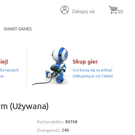
Zaloguj się
(0)
SMART GAMES
iej!
Skup gier
la naszych
Gry kurzą się na półcę?
ów.
Odkupimy je od Ciebie!
rm (używana)
Kod produktu:
X0768
Dostępność:
24h