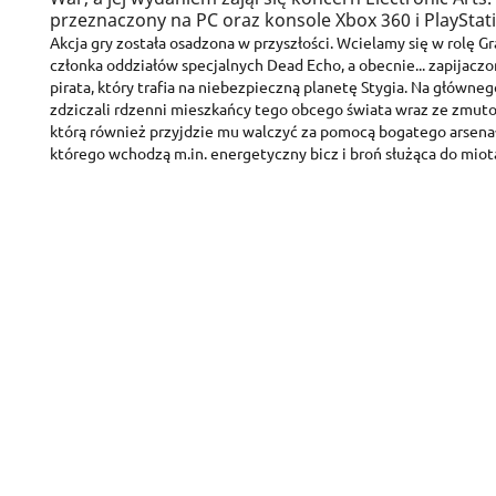
przeznaczony na PC oraz konsole Xbox 360 i PlayStati
Akcja gry została osadzona w przyszłości. Wcielamy się w rolę G
członka oddziałów specjalnych Dead Echo, a obecnie... zapijac
pirata, który trafia na niebezpieczną planetę Stygia. Na główne
zdziczali rdzenni mieszkańcy tego obcego świata wraz ze zmutow
którą również przyjdzie mu walczyć za pomocą bogatego arsenał
którego wchodzą m.in. energetyczny bicz i broń służąca do miot
C
S
A
Wi
You
add_circle_outline