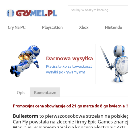
Gry Na PC
Playstation
Xbox
Nintendo
Darmowa wysyłka
Płacisz tylko za towar,koszt
wysyłki pokrywamy my!
Opis
Komentarze
Promocyjna cena obowiązuje od 21-go marca do 8-go kwietnia !!
Bullestorm
to pierwszoosobowa strzelanina polskie
Can Fly powstała na zlecenie firmy Epic Games znanej 
War, a jej wydaniem zajął się koncern Electronic Arts. 