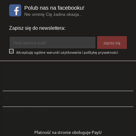
Polub nas na facebooku!
Nie ominię Cię żadna okazja...
Zapisz się do newslettera:

Akceptuję ogólne warunki użytkowania i politykę prywatności
1

2

enter the code here
Płatność na stronie obsługuje PayU