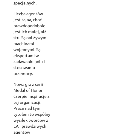
specjalnych.
Liczba agentów
jest tajna, choć
prawdopodobnie
jest ich mniej, niż
stu. Są oni żywymi
machinami
wojennymi. Są
ekspertami w
zadawaniu bólu i
stosowaniu
przemocy.
Nowa gra z serii
Medal of Honor
czerpie inspiracje z
tej organizacji.
Prace nad tym
tytułem to wspólny
wysiłek twórców z
EA i prawdziwych
agentów