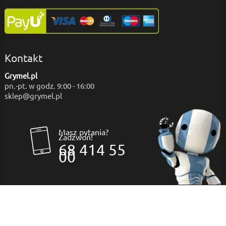
Kontakt
Grymel.pl
pn.-pt. w godz. 9:00 - 16:00
sklep@grymel.pl
Masz pytania?
Zadzwoń!
68 414 55
00