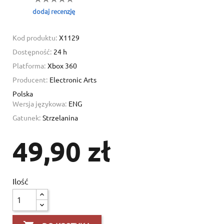
dodaj recenzję
Kod produktu:
X1129
Dostępność:
24 h
Create wishlist
Platforma:
Xbox 360
Sign in
Producent:
Electronic Arts
Polska
Add to wishlist
Wishlist name
You need to be logged in to save products in your wishlist.
Wersja językowa:
ENG
Gatunek:
Strzelanina
Create new list
add_circle_outline
Cancel
49,90 zł
Cancel
Create 
Ilość