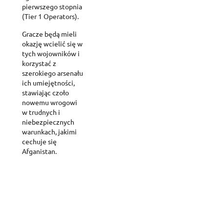
pierwszego stopnia
(Tier 1 Operators).
Gracze będą mieli
okazję wcielić się w
tych wojowników i
korzystać z
szerokiego arsenału
ich umiejętności,
stawiając czoło
nowemu wrogowi
w trudnych i
niebezpiecznych
warunkach, jakimi
cechuje się
Afganistan.