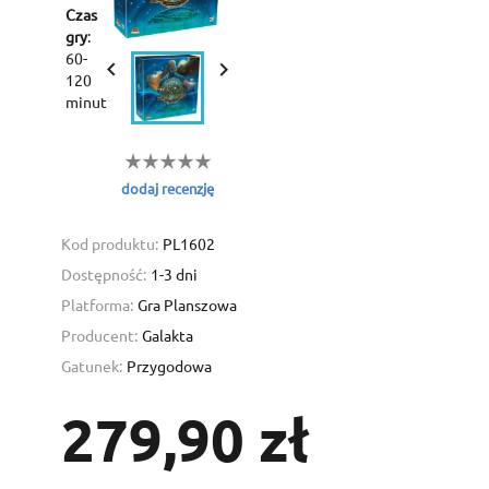
Czas
gry
:
Create wishlist
60-


Sign in
120
minut
Add to wishlist
Wishlist name
You need to be logged in to save products in your wishlist.
dodaj recenzję
Create new list
add_circle_outline
Cancel
Sig
Cancel
Create wishl
Kod produktu:
PL1602
Dostępność:
1-3 dni
Platforma:
Gra Planszowa
Producent:
Galakta
Gatunek:
Przygodowa
279,90 zł