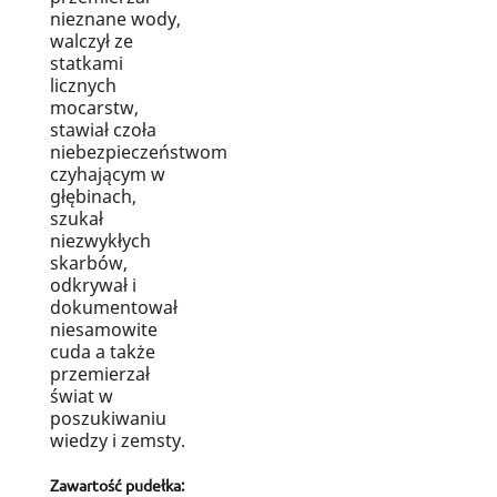
nieznane wody,
walczył ze
statkami
licznych
mocarstw,
stawiał czoła
niebezpieczeństwom
czyhającym w
głębinach,
szukał
niezwykłych
skarbów,
odkrywał i
dokumentował
niesamowite
cuda a także
przemierzał
świat w
poszukiwaniu
wiedzy i zemsty.
Zawartość pudełka: