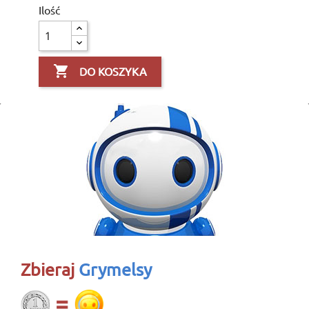
Ilość

DO KOSZYKA
Zbieraj
Grymelsy