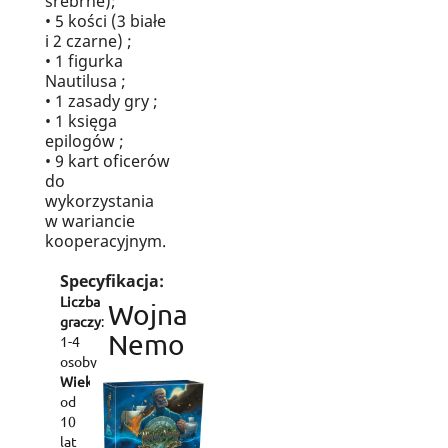
srebrne);
• 5 kości (3 białe
i 2 czarne) ;
• 1 figurka
Nautilusa ;
• 1 zasady gry ;
• 1 księga
epilogów ;
• 9 kart oficerów
do
wykorzystania
w wariancie
kooperacyjnym.
Specyfikacja:
Liczba
Wojna
graczy
:
Nemo
1-4
osoby
Wiek
:
od
10
lat