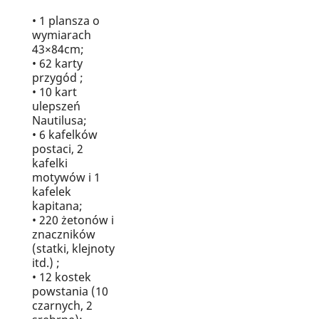
• 1 plansza o
wymiarach
43×84cm;
• 62 karty
przygód ;
• 10 kart
ulepszeń
Nautilusa;
• 6 kafelków
postaci, 2
kafelki
motywów i 1
kafelek
kapitana;
• 220 żetonów i
znaczników
(statki, klejnoty
itd.) ;
• 12 kostek
powstania (10
czarnych, 2