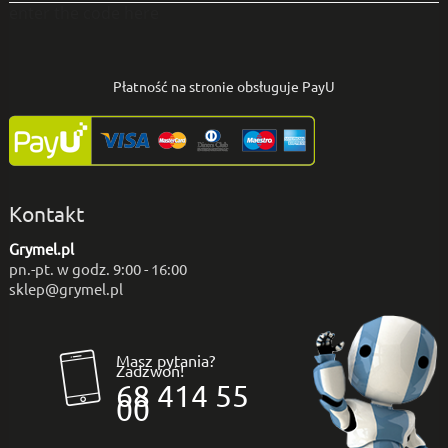
enter the code here
Płatność na stronie obsługuje PayU
Kontakt
Grymel.pl
pn.-pt. w godz. 9:00 - 16:00
sklep@grymel.pl
Masz pytania?
Zadzwoń!
68 414 55
00