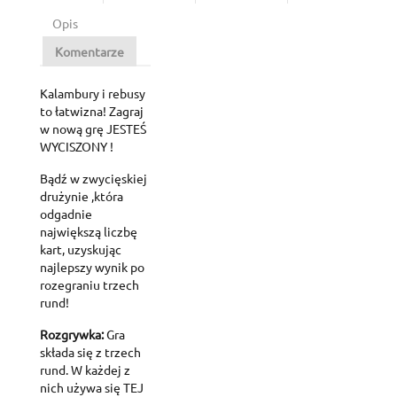
Opis
Komentarze
Kalambury i rebusy
to łatwizna! Zagraj
w nową grę JESTEŚ
WYCISZONY !
Bądź w zwycięskiej
drużynie ,która
odgadnie
największą liczbę
kart, uzyskując
najlepszy wynik po
rozegraniu trzech
rund!
Rozgrywka:
Gra
składa się z trzech
rund. W każdej z
nich używa się TEJ