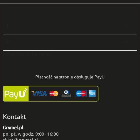
1

2

enter the code here
Płatność na stronie obsługuje PayU
Kontakt
Grymel.pl
pn.-pt. w godz. 9:00 - 16:00
sklep@grymel.pl