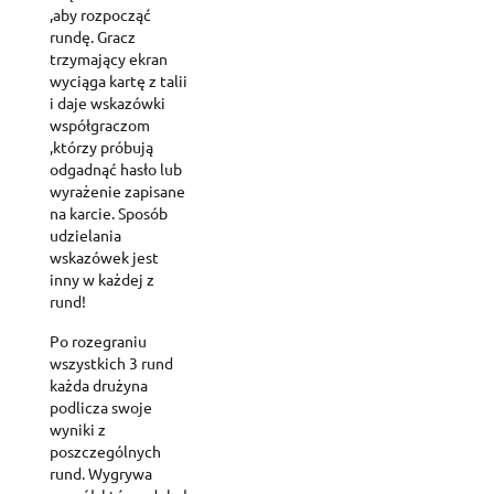
,aby rozpocząć
rundę. Gracz
trzymający ekran
wyciąga kartę z talii
i daje wskazówki
współgraczom
,którzy próbują
odgadnąć hasło lub
wyrażenie zapisane
na karcie. Sposób
udzielania
wskazówek jest
inny w każdej z
rund!
Po rozegraniu
wszystkich 3 rund
każda drużyna
podlicza swoje
wyniki z
poszczególnych
rund. Wygrywa