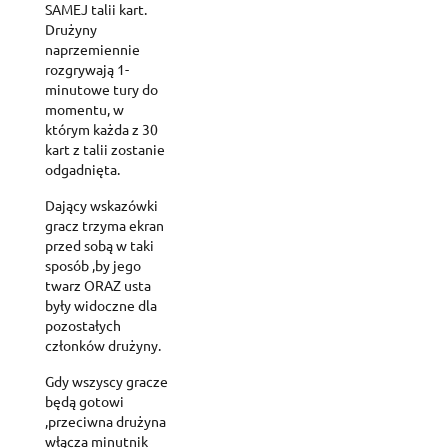
SAMEJ talii kart.
Drużyny
naprzemiennie
rozgrywają 1-
minutowe tury do
momentu, w
którym każda z 30
kart z talii zostanie
odgadnięta.
Dający wskazówki
gracz trzyma ekran
przed sobą w taki
sposób ,by jego
twarz ORAZ usta
były widoczne dla
pozostałych
członków drużyny.
Gdy wszyscy gracze
będą gotowi
,przeciwna drużyna
włącza minutnik