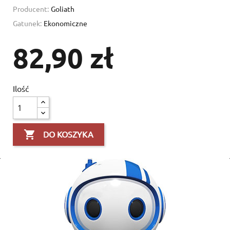
Producent:
Goliath
Gatunek:
Ekonomiczne
82,90 zł
Ilość

DO KOSZYKA