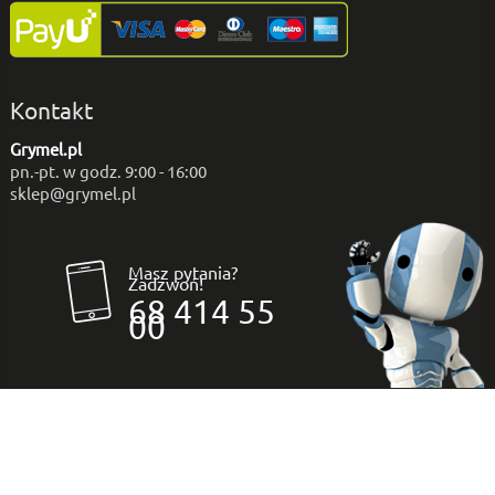
Kontakt
Grymel.pl
pn.-pt. w godz. 9:00 - 16:00
sklep@grymel.pl
Masz pytania?
Zadzwoń!
68 414 55
00