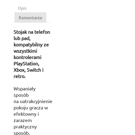
Opis
Komentarze
Stojak na telefon
lub pad,
kompatybilny ze
wszystkimi
kontrolerami
PlayStation,
Xbox, Switch i
retro.
Wspaniały
sposób
na uatrakcyjnienie
pokoju gracza w
efektowny i
zarazem
praktyczny
sposób.