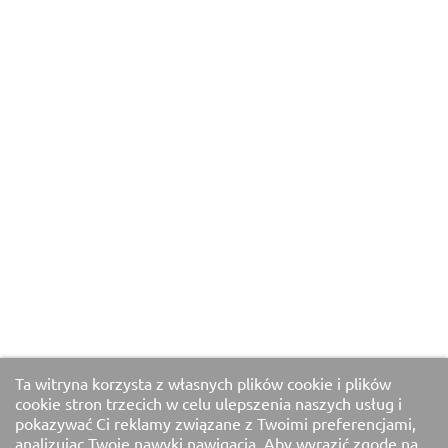
Ta witryna korzysta z własnych plików cookie i plików
cookie stron trzecich w celu ulepszenia naszych usług i
pokazywać Ci reklamy związane z Twoimi preferencjami,
analizując Twoje nawyki nawigacja. Aby wyrazić zgodę na