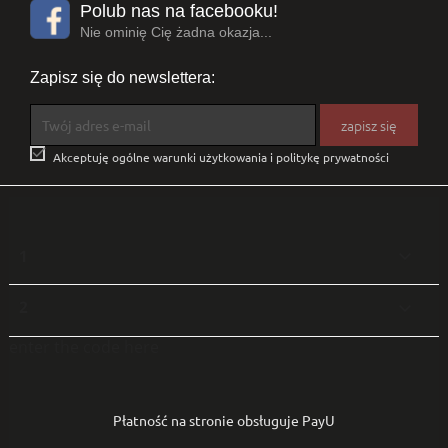
Polub nas na facebooku!
Nie ominię Cię żadna okazja...
Zapisz się do newslettera:

Akceptuję ogólne warunki użytkowania i politykę prywatności
1

2

enter the code here
Płatność na stronie obsługuje PayU