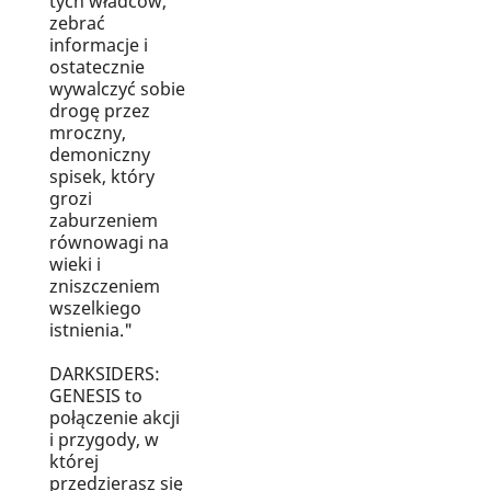
tych władców,
zebrać
informacje i
ostatecznie
wywalczyć sobie
drogę przez
mroczny,
demoniczny
spisek, który
grozi
zaburzeniem
równowagi na
wieki i
zniszczeniem
wszelkiego
istnienia."
DARKSIDERS:
GENESIS to
połączenie akcji
i przygody, w
której
przedzierasz się