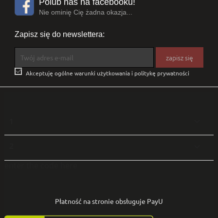
Polub nas na facebooku!
Nie ominię Cię żadna okazja...
Zapisz się do newslettera:

Akceptuję ogólne warunki użytkowania i politykę prywatności
1

2

enter the code here
Płatność na stronie obsługuje PayU