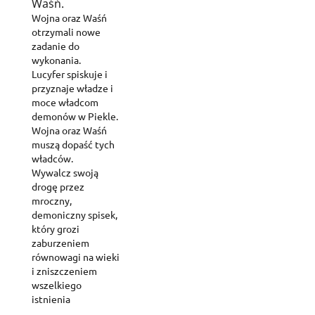
Waśń.
Wojna oraz Waśń
otrzymali nowe
zadanie do
wykonania.
Lucyfer spiskuje i
przyznaje władze i
moce władcom
demonów w Piekle.
Wojna oraz Waśń
muszą dopaść tych
władców.
Wywalcz swoją
drogę przez
mroczny,
demoniczny spisek,
który grozi
Create wishlist
Sign in
zaburzeniem
równowagi na wieki
i zniszczeniem
Add to wishlist
Wishlist name
You need to be logged in to save products in your wishlist.
wszelkiego
istnienia