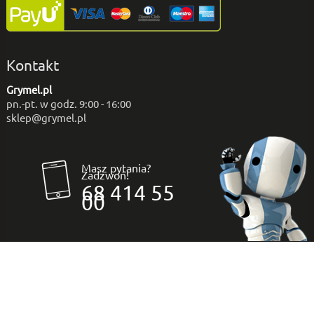
Kontakt
Grymel.pl
pn.-pt. w godz. 9:00 - 16:00
sklep@grymel.pl
Masz pytania?
Zadzwoń!
68 414 55
00