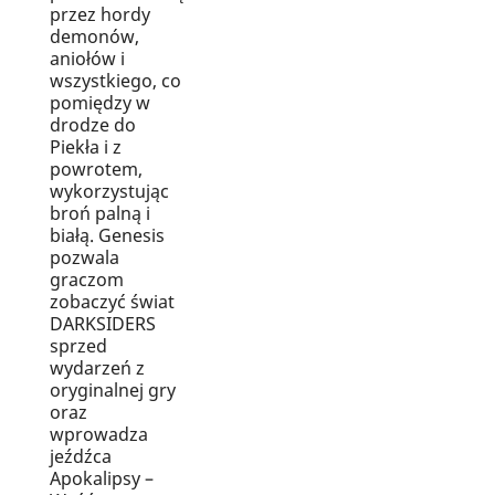
przez hordy
demonów,
aniołów i
wszystkiego, co
pomiędzy w
drodze do
Piekła i z
powrotem,
wykorzystując
broń palną i
białą. Genesis
pozwala
graczom
zobaczyć świat
DARKSIDERS
sprzed
wydarzeń z
oryginalnej gry
oraz
wprowadza
jeźdźca
Apokalipsy –