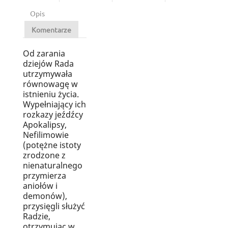
Opis
Komentarze
Od zarania
dziejów Rada
utrzymywała
równowagę w
istnieniu życia.
Wypełniający ich
rozkazy jeźdźcy
Apokalipsy,
Nefilimowie
(potężne istoty
zrodzone z
nienaturalnego
przymierza
aniołów i
demonów),
przysięgli służyć
Radzie,
otrzymując w