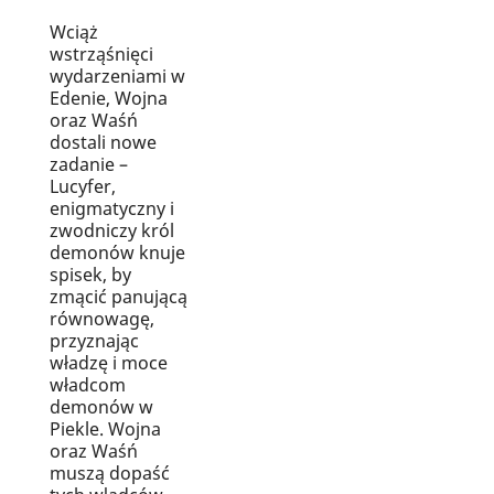
Wciąż
wstrząśnięci
wydarzeniami w
Edenie, Wojna
oraz Waśń
dostali nowe
zadanie –
Lucyfer,
enigmatyczny i
zwodniczy król
demonów knuje
spisek, by
zmącić panującą
równowagę,
przyznając
władzę i moce
władcom
demonów w
Piekle. Wojna
oraz Waśń
muszą dopaść