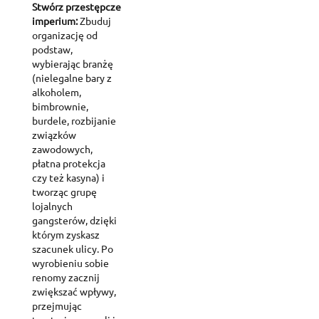
Stwórz przestępcze
imperium:
Zbuduj
organizację od
podstaw,
wybierając branżę
(nielegalne bary z
alkoholem,
bimbrownie,
burdele, rozbijanie
związków
zawodowych,
płatna protekcja
czy też kasyna) i
tworząc grupę
lojalnych
gangsterów, dzięki
którym zyskasz
szacunek ulicy. Po
wyrobieniu sobie
renomy zacznij
zwiększać wpływy,
przejmując