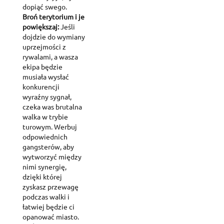
dopiąć swego.
Broń terytorium i je
powiększaj:
Jeśli
dojdzie do wymiany
uprzejmości z
rywalami, a wasza
ekipa będzie
musiała wysłać
konkurencji
wyraźny sygnał,
czeka was brutalna
walka w trybie
turowym. Werbuj
odpowiednich
gangsterów, aby
wytworzyć między
nimi synergię,
dzięki której
zyskasz przewagę
podczas walki i
łatwiej będzie ci
opanować miasto.