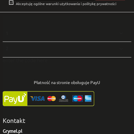

Akceptuję ogólne warunki użytkowania i politykę prywatności
1

2

enter the code here
Płatność na stronie obsługuje PayU
Kontakt
Grymel.pl