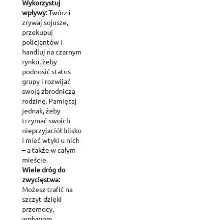
Wykorzystuj
wpływy:
Twórz i
zrywaj sojusze,
przekupuj
policjantów i
handluj na czarnym
rynku, żeby
podnosić status
grupy i rozwijać
swoją zbrodniczą
rodzinę. Pamiętaj
jednak, żeby
trzymać swoich
nieprzyjaciół blisko
i mieć wtyki u nich
– a także w całym
mieście.
Wiele dróg do
zwycięstwa:
Możesz trafić na
szczyt dzięki
przemocy,
wpływom