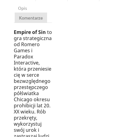
Opis
Komentarze
Empire of Sin
to
gra strategiczna
od Romero
Games i
Paradox
Interactive,
która przeniesie
cię w serce
bezwzględnego
przestępczego
półświatka
Chicago okresu
prohibicji lat 20.
XX wieku. Rób
przekręty,
wykorzystuj
swój urok i
zastraszaj ludzi,