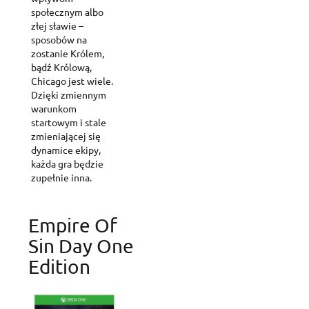
społecznym albo
złej sławie –
sposobów na
Create wishlist
zostanie Królem,
Sign in
bądź Królową,
Chicago jest wiele.
Add to wishlist
Wishlist name
Dzięki zmiennym
You need to be logged in to save products in your wishlist.
warunkom
startowym i stale
Create new list
add_circle_outline
zmieniającej się
Cancel
Sig
dynamice ekipy,
Cancel
Create wishl
każda gra będzie
zupełnie inna.
Empire Of
Sin Day One
Edition