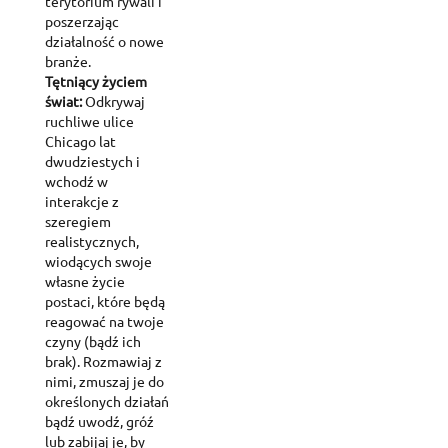
terytorium rywali i
poszerzając
działalność o nowe
branże.
Tętniący życiem
świat:
Odkrywaj
ruchliwe ulice
Chicago lat
dwudziestych i
wchodź w
interakcje z
szeregiem
realistycznych,
wiodących swoje
własne życie
postaci, które będą
reagować na twoje
czyny (bądź ich
brak). Rozmawiaj z
nimi, zmuszaj je do
określonych działań
bądź uwodź, gróź
lub zabijaj je, by