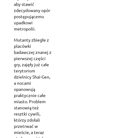
aby stawić
zdecydowany opór
postępującemu
upadkowi
metropolii.
Mutanty zbiegłe z
placówki
badawczej znanej z
pierwszej części
gry, zajęły już całe
terytorium
dzielnicy Shai-Gen,
a nocami
opanowują
praktycznie całe
miasto. Problem
stanowią też
resztki cywili,
którzy zdołali
przetrwać w
mieście, a teraz