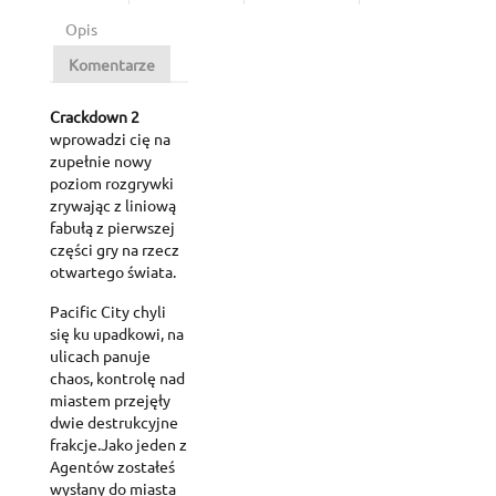
Opis
Komentarze
Crackdown 2
wprowadzi cię na
zupełnie nowy
poziom rozgrywki
zrywając z liniową
fabułą z pierwszej
części gry na rzecz
otwartego świata.
Pacific City chyli
się ku upadkowi, na
ulicach panuje
chaos, kontrolę nad
miastem przejęły
dwie destrukcyjne
frakcje.Jako jeden z
Agentów zostałeś
wysłany do miasta