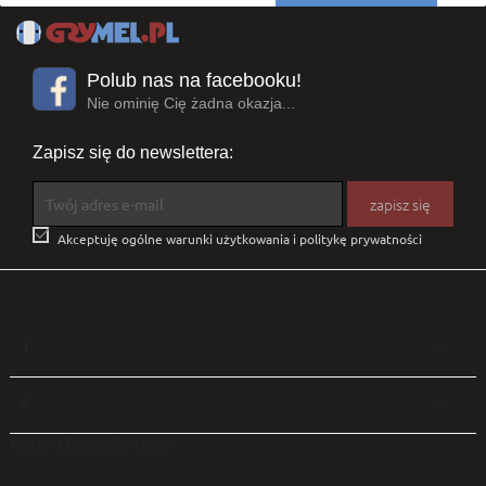
Polub nas na facebooku!
Nie ominię Cię żadna okazja...
Zapisz się do newslettera:

Akceptuję ogólne warunki użytkowania i politykę prywatności
1

2

enter the code here