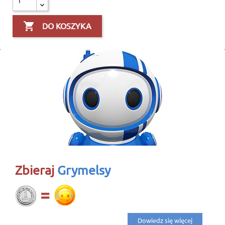
Cancel
Create 

DO KOSZYKA
Zbieraj
Grymelsy
Dowiedz się więcej