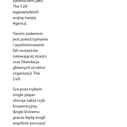
zjednoczeni jako
The Cell
wypowiedzieli
wojnę twojej
Agencji.
Twoim zadaniem
jest powstrzymanie
i wyeliminowanie
fali mutantów
zalewającej miasto
oraz likwidacja
głównych struktur
organizacji The
Cell.
Gra poza trybem
single player
oferuje także tryb
kooperacyjny,
dzięki któremu
gracze będą mogli
wspólnie poruszać