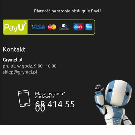
Płatność na stronie obsługuje PayU
Kontakt
Grymel.pl
pn.-pt. w godz. 9:00 - 16:00
sklep@grymel.pl
Masz pytania?
Zadzwoń!
68 414 55
00