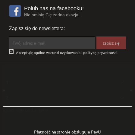
Polub nas na facebooku!
Nie ominię Cię żadna okazja...
Zapisz się do newslettera:

Akceptuję ogólne warunki użytkowania i politykę prywatności
1

2

enter the code here
Płatność na stronie obsługuje PayU