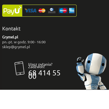
Kontakt
Grymel.pl
pn.-pt. w godz. 9:00 - 16:00
sklep@grymel.pl
Masz pytania?
Zadzwoń!
68 414 55
00