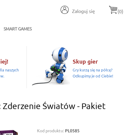
Zaloguj się
(0)
SMART GAMES
iej!
Skup gier
la naszych
Gry kurzą się na półcę?
ów.
Odkupimy je od Ciebie!
 Zderzenie Światów - Pakiet
Kod produktu:
PL0585