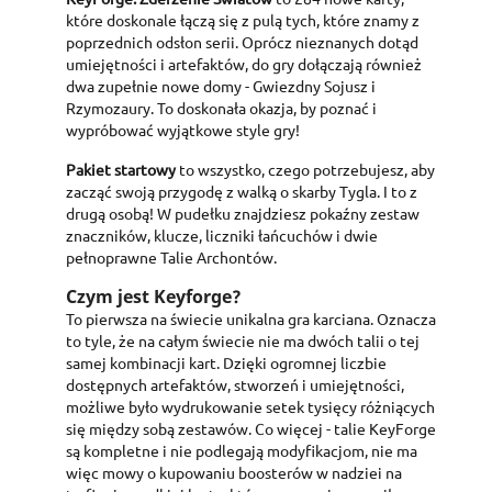
które doskonale łączą się z pulą tych, które znamy z
poprzednich odsłon serii. Oprócz nieznanych dotąd
umiejętności i artefaktów, do gry dołączają również
dwa zupełnie nowe domy - Gwiezdny Sojusz i
Rzymozaury. To doskonała okazja, by poznać i
wypróbować wyjątkowe style gry!
Pakiet startowy
to wszystko, czego potrzebujesz, aby
zacząć swoją przygodę z walką o skarby Tygla. I to z
drugą osobą! W pudełku znajdziesz pokaźny zestaw
znaczników, klucze, liczniki łańcuchów i dwie
pełnoprawne Talie Archontów.
Czym jest Keyforge?
To pierwsza na świecie unikalna gra karciana. Oznacza
to tyle, że na całym świecie nie ma dwóch talii o tej
samej kombinacji kart. Dzięki ogromnej liczbie
dostępnych artefaktów, stworzeń i umiejętności,
możliwe było wydrukowanie setek tysięcy różniących
się między sobą zestawów. Co więcej - talie KeyForge
są kompletne i nie podlegają modyfikacjom, nie ma
więc mowy o kupowaniu boosterów w nadziei na