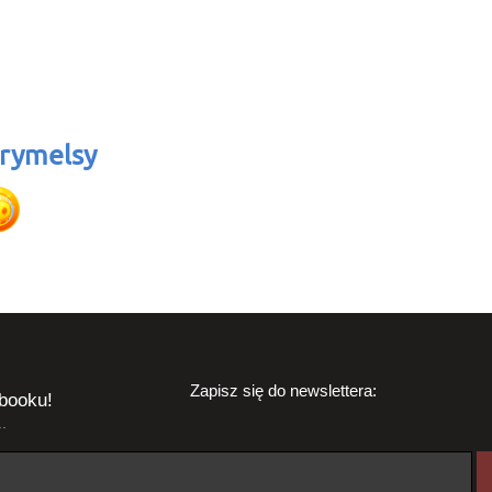
rymelsy
Zapisz się do newslettera:
booku!
.