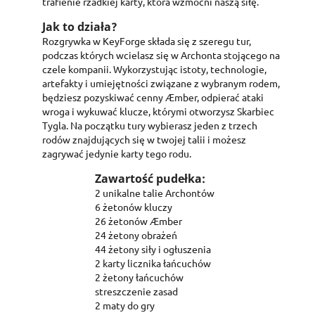
trafienie rzadkiej karty, która wzmocni naszą siłę.
Jak to działa?
C
S
Rozgrywka w KeyForge składa się z szeregu tur,
podczas których wcielasz się w Archonta stojącego na
czele kompanii. Wykorzystując istoty, technologie,
A
Wi
You
artefakty i umiejętności związane z wybranym rodem,
będziesz pozyskiwać cenny Æmber, odpierać ataki
wroga i wykuwać klucze, którymi otworzysz Skarbiec
add_circle_outline
Tygla. Na początku tury wybierasz jeden z trzech
rodów znajdujących się w twojej talii i możesz
zagrywać jedynie karty tego rodu.
Zawartość pudełka:
2 unikalne talie Archontów
6 żetonów kluczy
26 żetonów Æmber
24 żetony obrażeń
44 żetony siły i ogłuszenia
2 karty licznika łańcuchów
2 żetony łańcuchów
streszczenie zasad
2 maty do gry