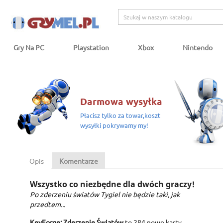
Gry Na PC
Playstation
Xbox
Nintendo
Darmowa wysyłka
Płacisz tylko za towar,koszt
wysyłki pokrywamy my!
Opis
Komentarze
Wszystko co niezbędne dla dwóch graczy!
Po zderzeniu światów Tygiel nie będzie taki, jak
przedtem...
KeyForge: Zderzenie Światów
to 284 nowe karty,