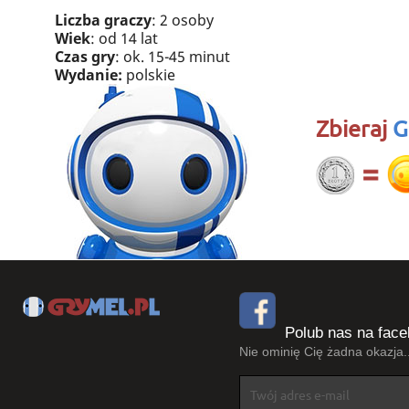
Liczba graczy
: 2 osoby
Wiek
: od 14 lat
Czas gry
: ok. 15-45 minut
Wydanie:
polskie
Zbieraj
G
Polub nas na face
Nie ominię Cię żadna okazja..