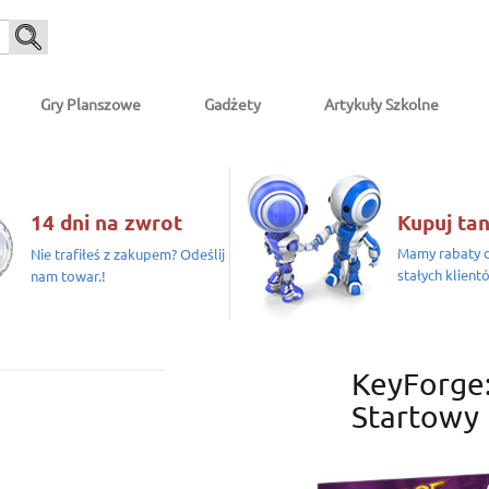
Gry Planszowe
Gadżety
Artykuły Szkolne
14 dni na zwrot
Kupuj tan
Mamy rabaty d
Nie trafiłeś z zakupem? Odeślij
stałych klient
nam towar.!
KeyForge:
Startowy