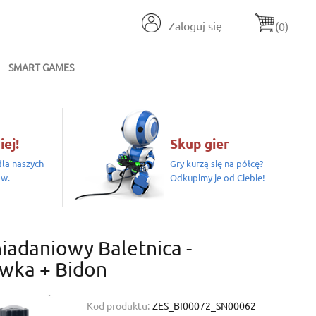
Zaloguj się
(0)
SMART GAMES
iej!
Skup gier
la naszych
Gry kurzą się na półcę?
ów.
Odkupimy je od Ciebie!
iadaniowy Baletnica -
wka + Bidon
Kod produktu:
ZES_BI00072_SN00062