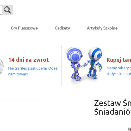
Gry Planszowe
Gadżety
Artykuły Szkolne
14 dni na zwrot
Kupuj tan
Mamy rabaty d
Nie trafiłeś z zakupem? Odeślij
stałych klient
nam towar.!
Zestaw Śn
Śniadanió