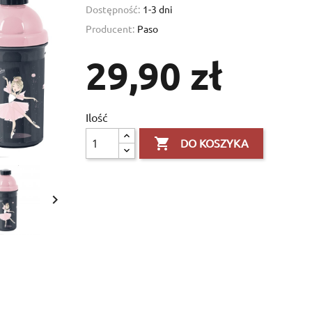
Dostępność:
1-3 dni
Producent:
Paso
29,90 zł
Ilość

DO KOSZYKA

×