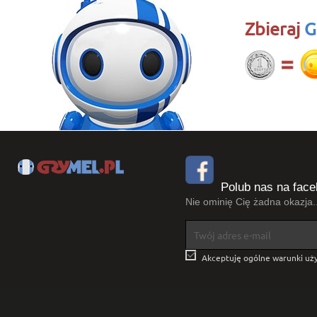
Zbieraj
G
Polub nas na face
Nie ominię Cię żadna okazja..

Akceptuję ogólne warunki uży