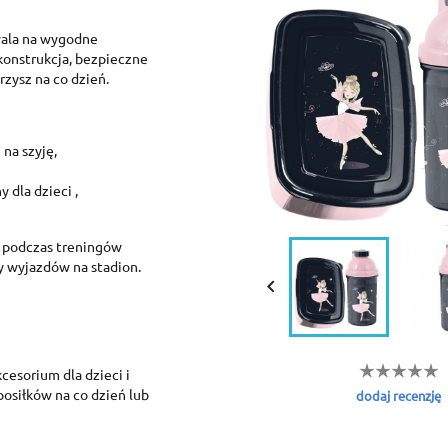
wala na wygodne
 konstrukcja, bezpieczne
rzysz na co dzień.
na szyję,
 dla dzieci ,
o podczas treningów
zy wyjazdów na stadion.

cesorium dla dzieci i
osiłków na co dzień lub
dodaj recenzję
reate wishlist