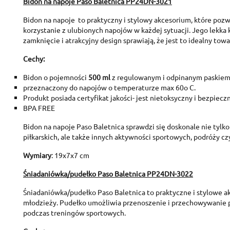
Bidon na napoje Paso Baletnica PP24DN-3021
Bidon na napoje to praktyczny i stylowy akcesorium, które poz
korzystanie z ulubionych napojów w każdej sytuacji. Jego lekka
zamknięcie i atrakcyjny design sprawiają, że jest to idealny towa
Cechy:
Bidon o pojemności
500 ml
z regulowanym i odpinanym paskiem 
przeznaczony do napojów o temperaturze max 60o C.
Produkt posiada certyfikat jakości- jest nietoksyczny i bezpieczny
BPA FREE
Bidon na napoje Paso Baletnica sprawdzi się doskonale nie tylk
piłkarskich, ale także innych aktywności sportowych, podróży c
Wymiary
: 19x7x7 cm
Śniadaniówka/pudełko Paso Baletnica PP24DN-3022
Śniadaniówka/pudełko Paso Baletnica to praktyczne i stylowe ak
młodzieży. Pudełko umożliwia przenoszenie i przechowywanie p
podczas treningów sportowych.
C