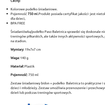
Cechy:
S
Kolorowe pudełko śniadaniowe.
A
Wi
Pojemność
750 m
l.Produkt posiada certyfikat jakości- jest niet
You
dla dzieci,
BPA FREE
add_circle_outline
Śniadaniówka/pudełko Paso Baletnica sprawdzi się doskonale ni
treningów piłkarskich, ale także innych aktywności sportowych
na stadion.
Wymiary
: 19x7x7 cm
Waga:
140 g
Materiał:
Plastik
Pojemność
: 750 ml
Zestaw śniadaniowy bidon + pudełko Baletnica to praktyczne i 
dzieci i młodzieży. Zestaw umożliwia przenoszenie i przechowy
dzień lub podczas treningów sportowych.