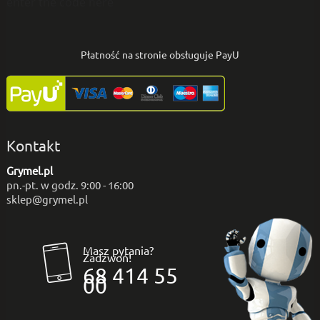
enter the code here
Płatność na stronie obsługuje PayU
Kontakt
Grymel.pl
pn.-pt. w godz. 9:00 - 16:00
sklep@grymel.pl
Masz pytania?
Zadzwoń!
68 414 55
00