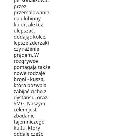
personalizować
przez
przemalowanie
na ulubiony
kolor, ale też
ulepszać,
dodając kolce,
lepsze zderzaki
czy rażenie
prądem. W
rozgrywce
pomagają także
nowe rodzaje
broni - kusza,
która pozwala
zabijać cicho z
dystansu, oraz
SMG. Naszym
celem jest
zbadanie
tajemniczego
kultu, który
oddaje cześć