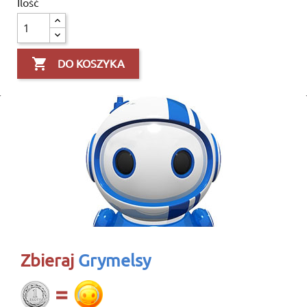
Ilość

DO KOSZYKA
Zbieraj
Grymelsy