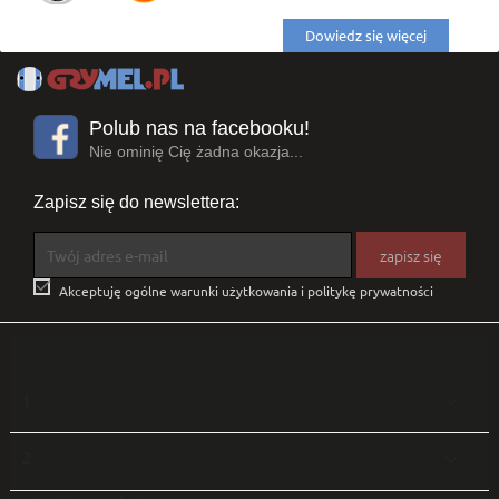
Dowiedz się więcej
Polub nas na facebooku!
Nie ominię Cię żadna okazja...
Zapisz się do newslettera:

Akceptuję ogólne warunki użytkowania i politykę prywatności
1

2
