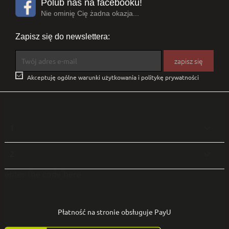
Polub nas na facebooku!
Nie ominię Cię żadna okazja...
Zapisz się do newslettera:

Akceptuję ogólne warunki użytkowania i politykę prywatności
1

2

enter the code here
Płatność na stronie obsługuje PayU