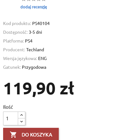
dodaj recenzję
Kod produktu:
PS40104
Dostępność:
3-5 dni
Platforma:
PS4
Create wishlist
Producent:
Techland
Sign in
Wersja językowa:
ENG
Gatunek:
Przygodowa
Add to wishlist
Wishlist name
You need to be logged in to save products in your wishlist.
119,90 zł
Create new list
add_circle_outline
Cancel
Cancel
Create 
Ilość

DO KOSZYKA