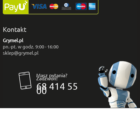
Kontakt
Grymel.pl
pn.-pt. w godz. 9:00 - 16:00
sklep@grymel.pl
Masz pytania?
Zadzwoń!
68 414 55
00