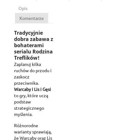
Opis
Komentarze
Tradycyjnie
dobra zabawa z
bohaterami
serialu Rodzina
Treflików!
Zaplanuj kilka
ruchów do przodu i
zaskocz
przeciwnika.
Warcaby i Lis i Gęsi
to gry, które uczą
podstaw
strategicznego
myślenia.
Różnorodne
warianty sprawiają,
że Warcaby oraz Lis