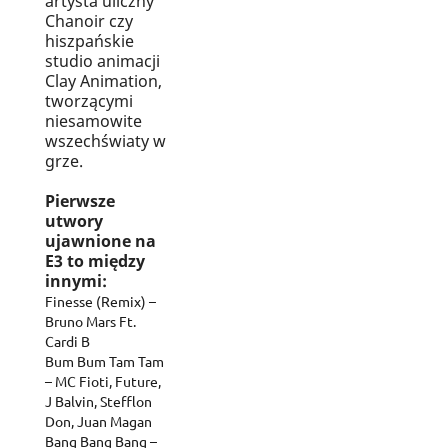
artysta uliczny
Chanoir czy
hiszpańskie
studio animacji
Clay Animation,
tworzącymi
niesamowite
wszechświaty w
grze.
Pierwsze
utwory
ujawnione na
E3 to między
innymi:
Finesse (Remix) –
Bruno Mars Ft.
Cardi B
Bum Bum Tam Tam
– MC Fioti, Future,
J Balvin, Stefflon
Don, Juan Magan
Bang Bang Bang –