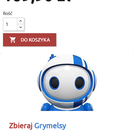
Ilość

DO KOSZYKA
Zbieraj
Grymelsy