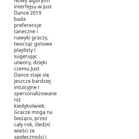
Nowy algorytm
interfejsu w Just
Dance 2019
bada
preferencje
taneczne i
nawyki graczy,
tworząc gotowe
playlisty i
sugerując
utwory, dzięki
czemu Just
Dance staje się
jeszcze bardziej
intuicyjne i
spersonalizowane
niż
kiedykolwiek.
Gracze mogą na
bieżąco, przez
cały rok, śledzić
wieści ze
społeczności i