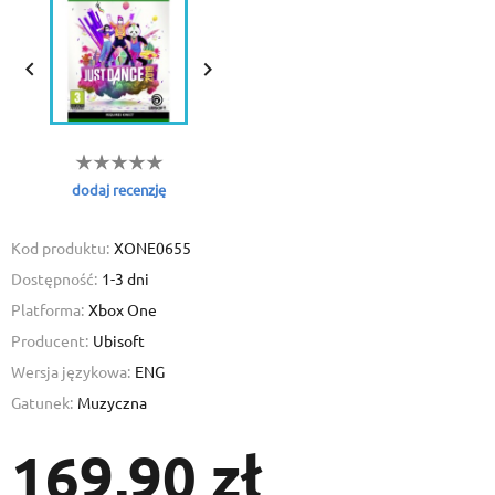


dodaj recenzję
Kod produktu:
XONE0655
Dostępność:
1-3 dni
Platforma:
Xbox One
Producent:
Ubisoft
Wersja językowa:
ENG
Gatunek:
Muzyczna
169,90 zł