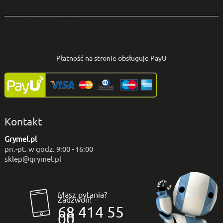
2

enter the code here
Płatność na stronie obsługuje PayU
Kontakt
Grymel.pl
pn.-pt. w godz. 9:00 - 16:00
sklep@grymel.pl
Masz pytania?
Zadzwoń!
68 414 55
00