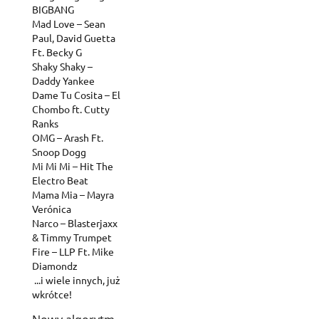
BIGBANG
Mad Love – Sean
Paul, David Guetta
Ft. Becky G
Shaky Shaky –
Daddy Yankee
Dame Tu Cosita – El
Chombo ft. Cutty
Ranks
OMG – Arash Ft.
Snoop Dogg
Mi Mi Mi – Hit The
Electro Beat
Mama Mia – Mayra
Verónica
Narco – Blasterjaxx
& Timmy Trumpet
Fire – LLP Ft. Mike
Diamondz
...i wiele innych, już
wkrótce!