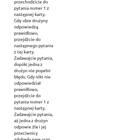
przechodzicie do
pytania numer 1 z
następnej karty.
Gdy obie drużyny
odpowiedzą
prawidłowo,
przejdźcie do
następnego pytania
z tej karty.
Zadawajcie pytania,
dopóki jedna z
drużyn nie popełni
błędu. Gdy nikt nie
odpowiedział
prawidłowo,
przejdźcie do
pytania numer 1 z
następnej karty.
Zadawajcie pytania,
aż jedna z drużyn
odpowie źle i jej
przeciwnicy
zdobędą parę oraz