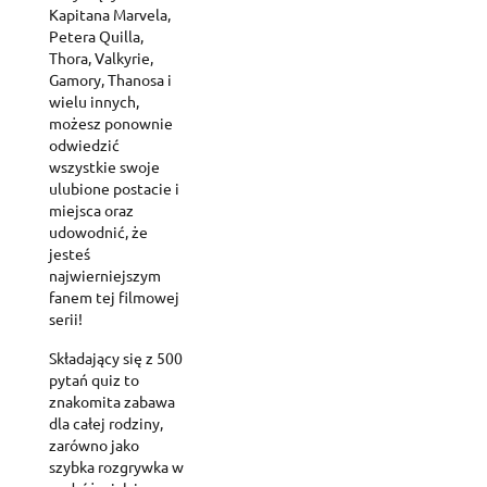
Kapitana Marvela,
Petera Quilla,
Thora, Valkyrie,
Gamory, Thanosa i
wielu innych,
możesz ponownie
odwiedzić
wszystkie swoje
ulubione postacie i
miejsca oraz
udowodnić, że
jesteś
najwierniejszym
fanem tej filmowej
serii!
Składający się z 500
pytań quiz to
znakomita zabawa
dla całej rodziny,
zarówno jako
szybka rozgrywka w