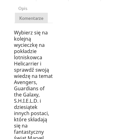
Opis
Komentarze
Wybierz się na
kolejną
wycieczkę na
pokładzie
lotniskowca
Helicarrier i
sprawdź swoją
wiedzę na temat
Avengers,
Guardians of
the Galaxy,
S.H.I.E.L.D. i
dziesiątek
innych postaci,
które składają
się na
fantastyczny
świat Marvel