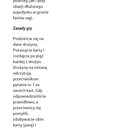
podróży, jak i przy
okazji dłuższego
pojedynku w gronie
fanów sagi.
Zasady gry
Podzielcie się na
dwie drużyny.
Potasujcie karty i
rozdajcie po pięć
każdej z drużyn.
Drużyny na zmianę
odczytują
przeciwnikom
pytanie nr 1 ze
swoich kart. Gdy
odpowiedzieliście
prawidłowo, a
przeciwnicy się
pomylili,
zdobywacie obie
karty (parę) i