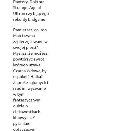
Pantery, Doktora
Strange, Age of
Ultron czy bijącego
rekordy Endgame.
Pamiętasz, co Iron
Man trzyma
zapieczętowane w
swojej piersi?
Myślisz, że możesz
powtórzyć zwrot,
którego używa
Czarna Wdowa, by
uspokoić Hulka?
Zaproś znajomych i
rzuć im wyzwanie
w tym
fantastycznym
quizie o
ciekawostkach
kinowych. Z
pytaniami
dotyczącymi