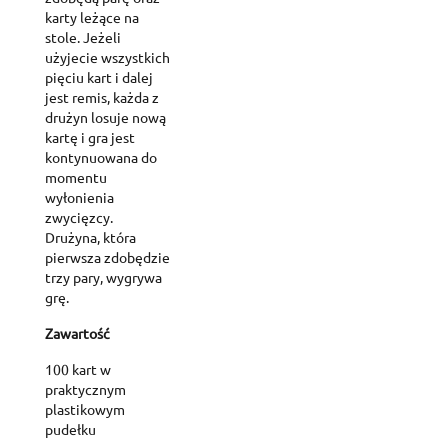
karty leżące na
stole. Jeżeli
użyjecie wszystkich
pięciu kart i dalej
jest remis, każda z
drużyn losuje nową
kartę i gra jest
kontynuowana do
momentu
wyłonienia
zwycięzcy.
Drużyna, która
pierwsza zdobędzie
trzy pary, wygrywa
grę.
Create wishlist
Zawartość
Sign in
100 kart w
praktycznym
Add to wishlist
Wishlist name
You need to be logged in to save products in your wishlist.
plastikowym
pudełku