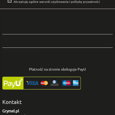

Akceptuję ogólne warunki użytkowania i politykę prywatności
1

2

enter the code here
Płatność na stronie obsługuje PayU
Kontakt
Grymel.pl