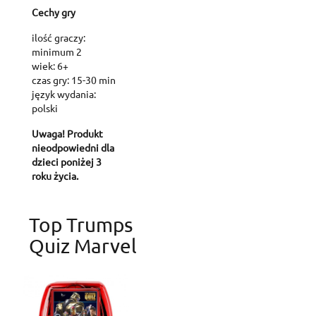
Create new list
add_circle_outline
Cechy gry
Cancel
Sig
Cancel
Create wishl
ilość graczy:
minimum 2
wiek: 6+
czas gry: 15-30 min
język wydania:
polski
Uwaga! Produkt
nieodpowiedni dla
dzieci poniżej 3
roku życia.
Top Trumps
Quiz Marvel