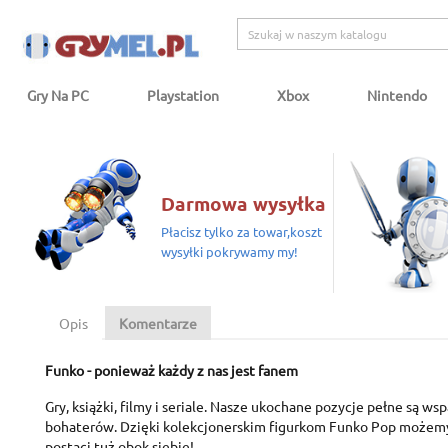
Gry Na PC
Playstation
Xbox
Nintendo
Darmowa wysyłka
Płacisz tylko za towar,koszt
wysyłki pokrywamy my!
Opis
Komentarze
Funko - ponieważ każdy z nas jest fanem
Gry, książki, filmy i seriale. Nasze ukochane pozycje pełne są ws
bohaterów. Dzięki kolekcjonerskim figurkom Funko Pop możem
postaci tuż obok siebie!