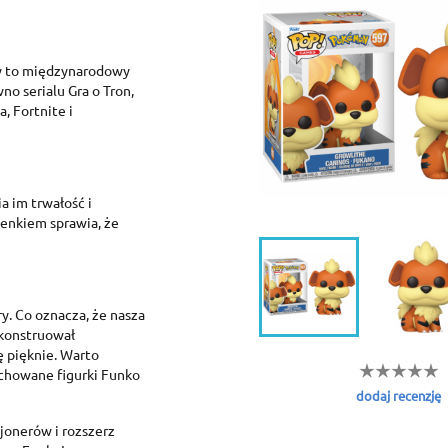
ry to międzynarodowy
no serialu Gra o Tron,
, Fortnite i
a im trwałość i
enkiem sprawia, że
reate wishlist
ign in
dd to wishlist
shlist name
y. Co oznacza, że nasza
 need to be logged in to save products in your wishlist.
skonstruował
 pięknie. Warto
Create new list
achowane figurki Funko
Cancel
Sign in
dodaj recenzję
Cancel
Create wishlist
jonerów i rozszerz