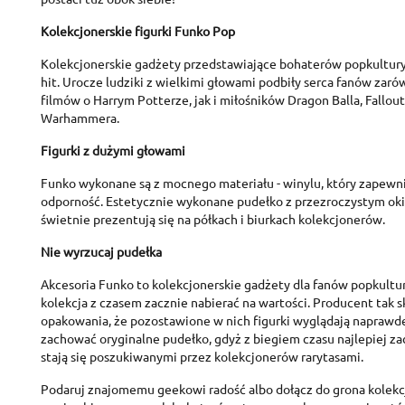
Kolekcjonerskie figurki Funko Pop
Kolekcjonerskie gadżety przedstawiające bohaterów popkultu
hit. Urocze ludziki z wielkimi głowami podbiły serca fanów zarów
filmów o Harrym Potterze, jak i miłośników Dragon Balla, Fallouta
Warhammera.
Figurki z dużymi głowami
Funko wykonane są z mocnego materiału - winylu, który zapewni
odporność. Estetycznie wykonane pudełko z przezroczystym oki
C
świetnie prezentują się na półkach i biurkach kolekcjonerów.
S
Nie wyrzucaj pudełka
A
Wi
Akcesoria Funko to kolekcjonerskie gadżety dla fanów popkultur
You
kolekcja z czasem zacznie nabierać na wartości. Producent tak 
opakowania, że pozostawione w nich figurki wyglądają naprawdę
add_circle_outline
zachować oryginalne pudełko, gdyż z biegiem czasu najlepiej z
stają się poszukiwanymi przez kolekcjonerów rarytasami.
Podaruj znajomemu geekowi radość albo dołącz do grona kolekc