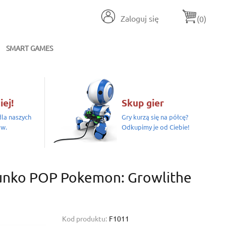
Zaloguj się
(0)
SMART GAMES
iej!
Skup gier
la naszych
Gry kurzą się na półcę?
ów.
Odkupimy je od Ciebie!
Funko POP Pokemon: Growlithe
Kod produktu:
F1011