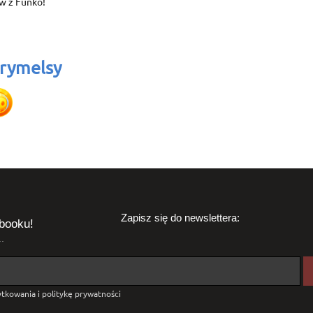
w z Funko!
rymelsy
Zapisz się do newslettera:
booku!
.
tkowania i politykę prywatności