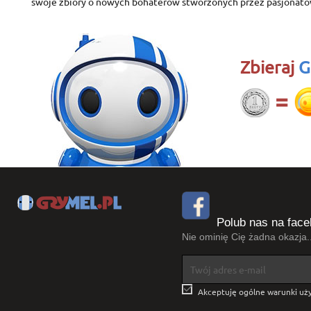
swoje zbiory o nowych bohaterów stworzonych przez pasjonató
Zbieraj
G
Polub nas na face
Nie ominię Cię żadna okazja..

Akceptuję ogólne warunki uży