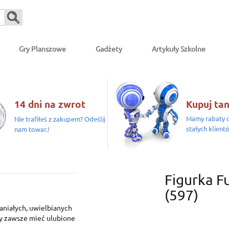
Gry Planszowe
Gadżety
Artykuły Szkolne
14 dni na zwrot
Kupuj tan
Mamy rabaty d
Nie trafiłeś z zakupem? Odeślij
stałych klient
nam towar.!
Figurka 
(597)
paniałych, uwielbianych
y zawsze mieć ulubione