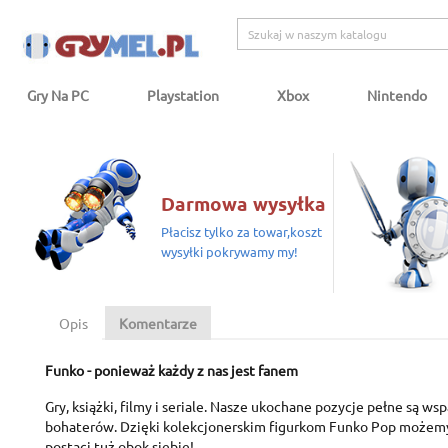
Gry Na PC
Playstation
Xbox
Nintendo
Darmowa wysyłka
Płacisz tylko za towar,koszt
wysyłki pokrywamy my!
Opis
Komentarze
Funko - ponieważ każdy z nas jest fanem
Gry, książki, filmy i seriale. Nasze ukochane pozycje pełne są ws
bohaterów. Dzięki kolekcjonerskim figurkom Funko Pop możem
postaci tuż obok siebie!