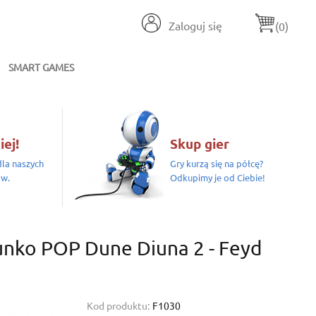
Zaloguj się
(0)
SMART GAMES
iej!
Skup gier
la naszych
Gry kurzą się na półcę?
ów.
Odkupimy je od Ciebie!
unko POP Dune Diuna 2 - Feyd
Kod produktu:
F1030