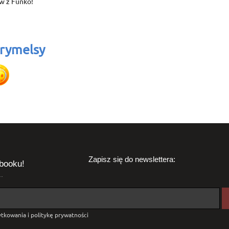
w z Funko!
rymelsy
Zapisz się do newslettera:
booku!
.
tkowania i politykę prywatności