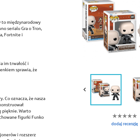
ry to międzynarodowy
no serialu Gra o Tron,
, Fortnite i
a im trwałość i
enkiem sprawia, że
reate wishlist
ign in

dd to wishlist
shlist name
y. Co oznacza, że nasza
 need to be logged in to save products in your wishlist.
skonstruował
 pięknie. Warto
Create new list
achowane figurki Funko
Cancel
Sign in
dodaj recenzję
Cancel
Create wishlist
jonerów i rozszerz