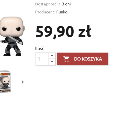
Dostępność:
1-3 dni
Producent:
Funko
59,90 zł
Ilość

DO KOSZYKA
×
×

×