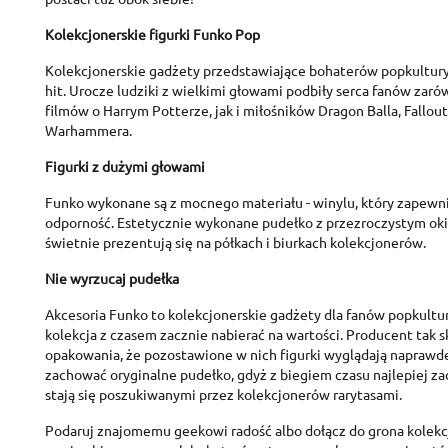
Kolekcjonerskie figurki Funko Pop
Kolekcjonerskie gadżety przedstawiające bohaterów popkultu
hit. Urocze ludziki z wielkimi głowami podbiły serca fanów zarów
filmów o Harrym Potterze, jak i miłośników Dragon Balla, Fallouta
Warhammera.
Figurki z dużymi głowami
Funko wykonane są z mocnego materiału - winylu, który zapewni
odporność. Estetycznie wykonane pudełko z przezroczystym oki
C
świetnie prezentują się na półkach i biurkach kolekcjonerów.
S
Nie wyrzucaj pudełka
A
Wi
Akcesoria Funko to kolekcjonerskie gadżety dla fanów popkultur
You
kolekcja z czasem zacznie nabierać na wartości. Producent tak 
opakowania, że pozostawione w nich figurki wyglądają naprawdę
add_circle_outline
zachować oryginalne pudełko, gdyż z biegiem czasu najlepiej z
stają się poszukiwanymi przez kolekcjonerów rarytasami.
Podaruj znajomemu geekowi radość albo dołącz do grona kolekc