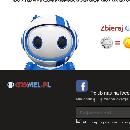
swoje zbiory o nowych bohaterów stworzonych przez pasjonató
Zbieraj
G
Polub nas na face
Nie ominię Cię żadna okazja..

Akceptuję ogólne warunki uży