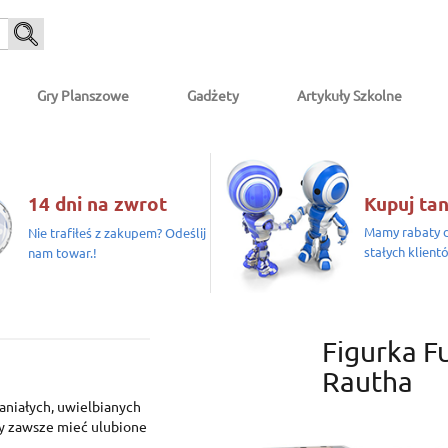
Gry Planszowe
Gadżety
Artykuły Szkolne
14 dni na zwrot
Kupuj tan
Mamy rabaty d
Nie trafiłeś z zakupem? Odeślij
stałych klient
nam towar.!
Figurka F
Rautha
paniałych, uwielbianych
y zawsze mieć ulubione