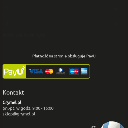
1

2

enter the code here
Płatność na stronie obsługuje PayU
Kontakt
Grymel.pl
pn.-pt. w godz. 9:00 - 16:00
sklep@grymel.pl