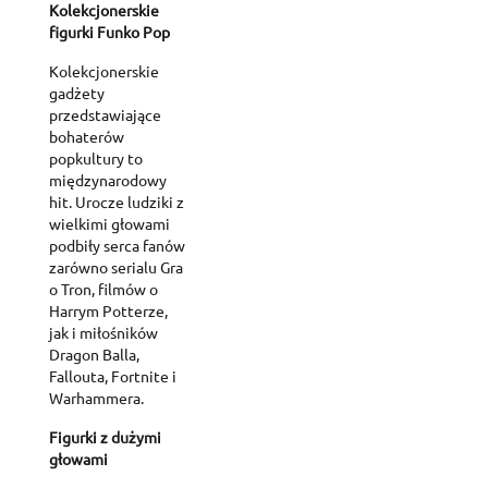
Kolekcjonerskie
figurki Funko Pop
Kolekcjonerskie
gadżety
przedstawiające
bohaterów
popkultury to
międzynarodowy
hit. Urocze ludziki z
wielkimi głowami
podbiły serca fanów
zarówno serialu Gra
o Tron, filmów o
Harrym Potterze,
jak i miłośników
Dragon Balla,
Fallouta, Fortnite i
Warhammera.
Figurki z dużymi
głowami