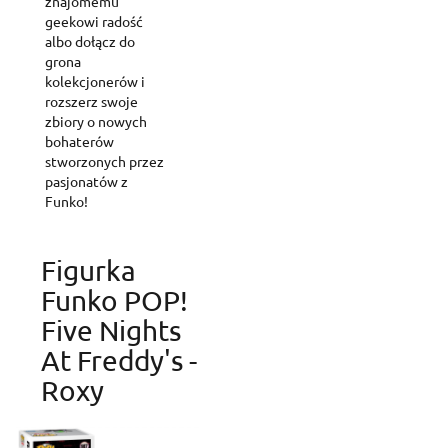
znajomemu
geekowi radość
albo dołącz do
grona
kolekcjonerów i
rozszerz swoje
zbiory o nowych
bohaterów
stworzonych przez
pasjonatów z
Funko!
Figurka
Funko POP!
Five Nights
At Freddy's -
Create wishlist
Roxy
Sign in
Wishlist name