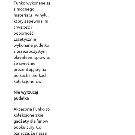
Funko wykonane są
z mocnego
materiału - winylu,
który zapewnia im
trwałość i
odporność.
Estetycznie
wykonane pudełko
z przezroczystym
okienkiem sprawia,
że świetnie
prezentują się na
półkach i biurkach
kolekcjonerów.
Nie wyrzucaj
pudełka
Akcesoria Funko to
kolekcjonerskie
gadżety dla fanów
popkultury. Co
oznacza, że nasza