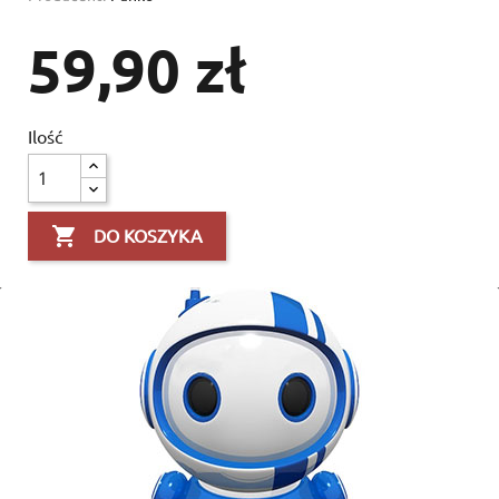
59,90 zł
Ilość

DO KOSZYKA