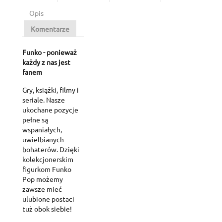
Opis
Komentarze
Funko - ponieważ
każdy z nas jest
fanem
Gry, książki, filmy i
seriale. Nasze
ukochane pozycje
pełne są
wspaniałych,
uwielbianych
bohaterów. Dzięki
kolekcjonerskim
figurkom Funko
Pop możemy
zawsze mieć
ulubione postaci
tuż obok siebie!