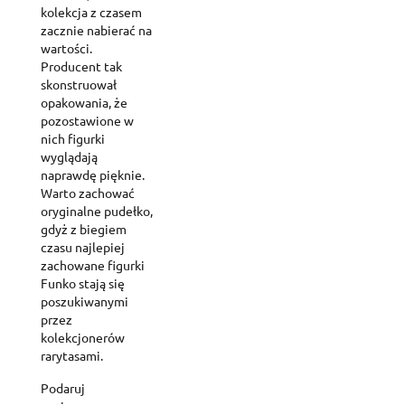
kolekcja z czasem
zacznie nabierać na
wartości.
Producent tak
skonstruował
opakowania, że
pozostawione w
nich figurki
wyglądają
naprawdę pięknie.
Warto zachować
oryginalne pudełko,
gdyż z biegiem
czasu najlepiej
zachowane figurki
Funko stają się
poszukiwanymi
przez
kolekcjonerów
rarytasami.
Podaruj