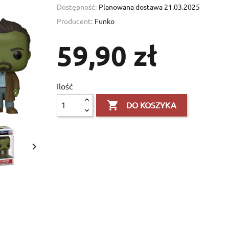
Dostępność:
Planowana dostawa 21.03.2025
Producent:
Funko
59,90 zł
Ilość

DO KOSZYKA
×
×

×