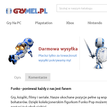
Gry Na PC
Playstation
Xbox
Nintendo
Darmowa wysyłka
Płacisz tylko za towar,koszt
wysyłki pokrywamy my!
Opis
Komentarze
Funko - ponieważ każdy z nas jest fanem
Gry, książki, filmy i seriale. Nasze ukochane pozycje pełne są ws
bohaterów. Dzięki kolekcjonerskim figurkom Funko Pop możem
postaci tuż obok siebie!