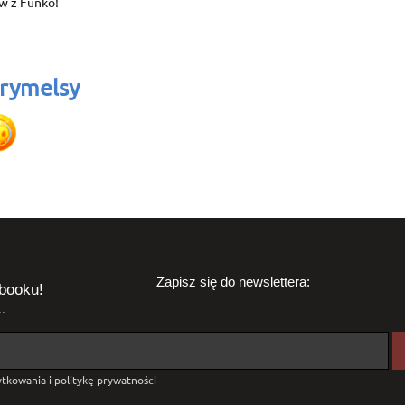
w z Funko!
rymelsy
Zapisz się do newslettera:
booku!
.
tkowania i politykę prywatności