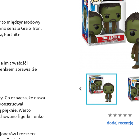
ry to międzynarodowy
no serialu Gra o Tron,
, Fortnite i
a im trwałość i
enkiem sprawia, że
reate wishlist
ign in

dd to wishlist
shlist name
y. Co oznacza, że nasza
 need to be logged in to save products in your wishlist.
skonstruował
 pięknie. Warto
Create new list
achowane figurki Funko
Cancel
Sign in
dodaj recenzję
Cancel
Create wishlist
jonerów i rozszerz