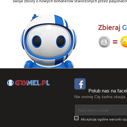
swoje zbiory o nowych bohaterów stworzonych przez pasjonató
Zbieraj
G
Polub nas na face
Nie ominię Cię żadna okazja..

Akceptuję ogólne warunki uży