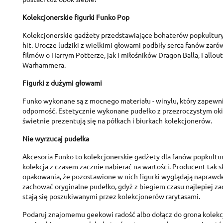
Kolekcjonerskie figurki Funko Pop
Kolekcjonerskie gadżety przedstawiające bohaterów popkultu
hit. Urocze ludziki z wielkimi głowami podbiły serca fanów zarów
filmów o Harrym Potterze, jak i miłośników Dragon Balla, Fallouta
Warhammera.
Figurki z dużymi głowami
Funko wykonane są z mocnego materiału - winylu, który zapewni
odporność. Estetycznie wykonane pudełko z przezroczystym oki
C
świetnie prezentują się na półkach i biurkach kolekcjonerów.
S
Nie wyrzucaj pudełka
A
Wi
Akcesoria Funko to kolekcjonerskie gadżety dla fanów popkultur
You
kolekcja z czasem zacznie nabierać na wartości. Producent tak 
opakowania, że pozostawione w nich figurki wyglądają naprawdę
add_circle_outline
zachować oryginalne pudełko, gdyż z biegiem czasu najlepiej z
stają się poszukiwanymi przez kolekcjonerów rarytasami.
Podaruj znajomemu geekowi radość albo dołącz do grona kolekc