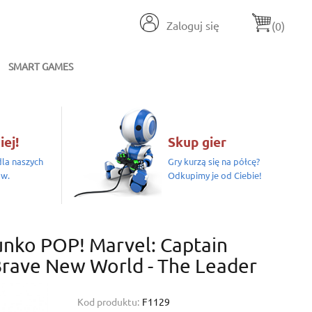
Zaloguj się
(0)
SMART GAMES
iej!
Skup gier
la naszych
Gry kurzą się na półcę?
ów.
Odkupimy je od Ciebie!
unko POP! Marvel: Captain
rave New World - The Leader
Kod produktu:
F1129