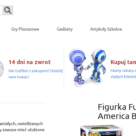
Gry Planszowe
Gadżety
Artykuły Szkolne
14 dni na zwrot
Kupuj tan
Mamy rabaty d
Nie trafiłeś z zakupem? Odeślij
stałych klient
nam towar.!
Figurka F
America B
paniałych, uwielbianych
y zawsze mieć ulubione