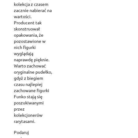
kolekcja z czasem
zacznie nabierać na
wartości.
Producent tak
skonstruował
opakowania, że
pozostawione w
nich figurki
wyglądają
naprawdę pięknie.
Warto zachować
oryginalne pudełko,
gdyż z biegiem
czasu najlepiej
zachowane figurki
Funko stają się
poszukiwanymi
przez
kolekcjonerów
rarytasami.
Podaruj