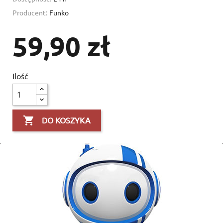
Producent:
Funko
59,90 zł
Ilość

DO KOSZYKA