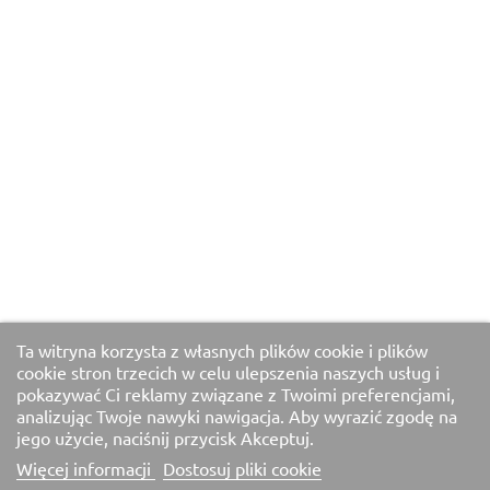
Ta witryna korzysta z własnych plików cookie i plików
cookie stron trzecich w celu ulepszenia naszych usług i
pokazywać Ci reklamy związane z Twoimi preferencjami,
analizując Twoje nawyki nawigacja. Aby wyrazić zgodę na
jego użycie, naciśnij przycisk Akceptuj.
Więcej informacji
Dostosuj pliki cookie