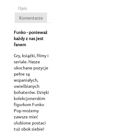
Opis
Komentarze
Funko - ponieważ
każdy z nas jest
fanem
Gry, książki, filmy i
seriale. Nasze
ukochane pozycje
pełne są
wspaniałych,
uwielbianych
bohaterów. Dzięki
kolekcjonerskim
figurkom Funko
Pop możemy
zawsze mieć
ulubione postaci
tuż obok siebie!