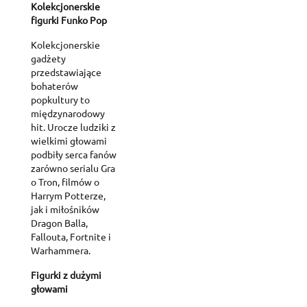
Kolekcjonerskie
figurki Funko Pop
Kolekcjonerskie
gadżety
przedstawiające
bohaterów
popkultury to
międzynarodowy
hit. Urocze ludziki z
wielkimi głowami
podbiły serca fanów
zarówno serialu Gra
o Tron, filmów o
Harrym Potterze,
jak i miłośników
Dragon Balla,
Fallouta, Fortnite i
Warhammera.
Figurki z dużymi
głowami