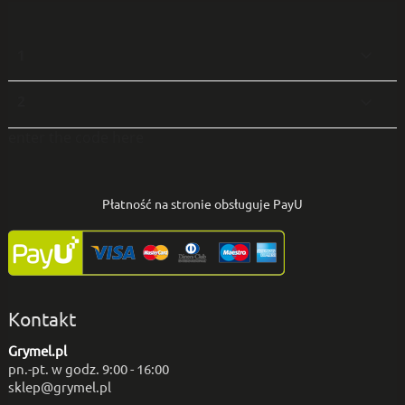
1

2

enter the code here
Płatność na stronie obsługuje PayU
Kontakt
Grymel.pl
pn.-pt. w godz. 9:00 - 16:00
sklep@grymel.pl