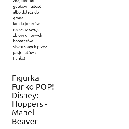
znajomemu
geekowi radość
albo dołącz do
grona
kolekcjonerów i
rozszerz swoje
zbiory o nowych
bohaterów
stworzonych przez
pasjonatów z
Funko!
Figurka
Funko POP!
Disney:
Hoppers -
Mabel
Create wishlist
Beaver
Sign in