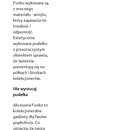
Funko wykonane są
z mocnego
materiału - winylu,
który zapewnia im
trwałość i
odporność.
Estetycznie
wykonane pudełko
z przezroczystym
okienkiem sprawia,
że świetnie
prezentują się na
półkach i biurkach
kolekcjonerów.
Nie wyrzucaj
pudełka
Akcesoria Funko to
kolekcjonerskie
gadżety dla fanów
popkultury. Co
oznacza, że nasza