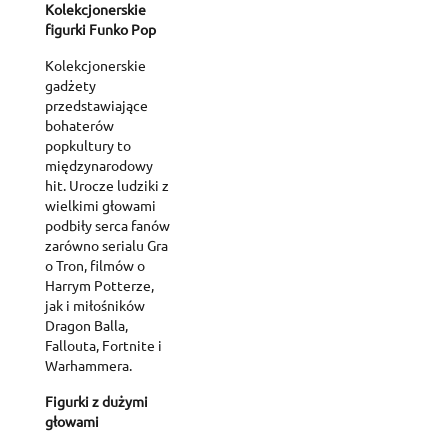
Kolekcjonerskie
figurki Funko Pop
Kolekcjonerskie
gadżety
przedstawiające
bohaterów
popkultury to
międzynarodowy
hit. Urocze ludziki z
wielkimi głowami
podbiły serca fanów
zarówno serialu Gra
o Tron, filmów o
Harrym Potterze,
jak i miłośników
Dragon Balla,
Fallouta, Fortnite i
Warhammera.
Figurki z dużymi
głowami