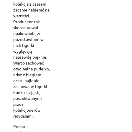
kolekcja z czasem
zacznie nabierać na
wartości.
Producent tak
skonstruował
opakowania, że
pozostawione w
nich figurki
wyglądają
naprawdę pięknie.
Warto zachować
oryginalne pudełko,
gdyż z biegiem
czasu najlepiej
zachowane figurki
Funko stają się
poszukiwanymi
przez
kolekcjonerów
rarytasami.
Podaruj