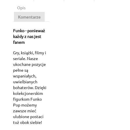
Opis
Komentarze
Funko - ponieważ
każdy z nas jest
fanem
Gry, książki, filmy i
seriale. Nasze
ukochane pozycje
pełne są
wspaniałych,
uwielbianych
bohaterów. Dzięki
kolekcjonerskim
figurkom Funko
Pop możemy
zawsze mieć
ulubione postaci
tuż obok siebie!