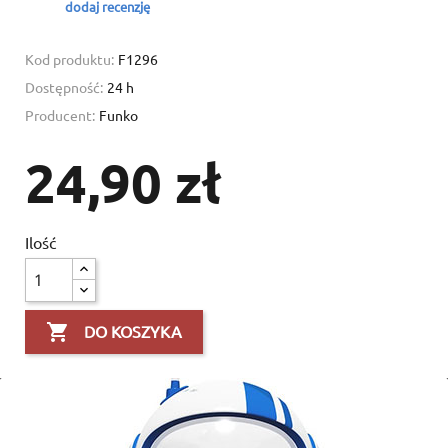
dodaj recenzję
Kod produktu:
F1296
Dostępność:
24 h
Producent:
Funko
24,90 zł
Ilość

DO KOSZYKA