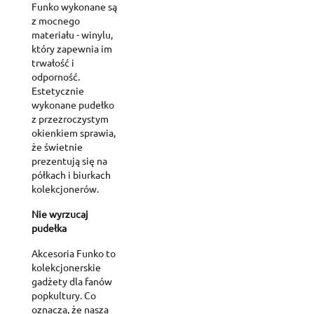
Funko wykonane są
z mocnego
materiału - winylu,
który zapewnia im
trwałość i
odporność.
Estetycznie
wykonane pudełko
z przezroczystym
okienkiem sprawia,
że świetnie
prezentują się na
półkach i biurkach
kolekcjonerów.
Nie wyrzucaj
pudełka
Akcesoria Funko to
kolekcjonerskie
gadżety dla fanów
popkultury. Co
oznacza, że nasza